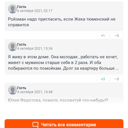
Гость
6 октября 2021, 02:17
Ройзман надо пригласить, если Жека тюменский не 
справится
+1
–0
Гость
4 октября 2021, 15:34
Я живу в этом доме. Она молодая , работать не хочет, 
живет с мужиком старше себя в 2 раза. И оба 
побираются по помойкам. Долг за квартиру больше 
200.000 рублей. Начинают травить тараканов в ее 
+3
–0
квартире и они расползаются по всему дому, до 1 
подьезда добрались, а она живет в последнем. В 
Гость
квартире нет ни света , ни воды
4 октября 2021, 14:48
Юлия Федотова, помоги, посоветуй что-нибудь!!!
+0
–1
Читать все комментарии