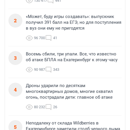
130 417
441
«Может, буду игры создавать»: выпускник
2
получил 391 балл на ЕГЭ, но для поступления
в вуз они ему не пригодятся
96 700
41
Восемь сбили, три упали. Все, что известно
3
об атаке БПЛА на Екатеринбург к этому часу
90 987
343
Дроны ударили по десяткам
4
многоквартирных домов, многие охватил
огонь, пострадали дети: главное об атаке
80 232
26
Неподалеку от склада Wildberries в
5
Екатеринбурге заметили столб черного дыма