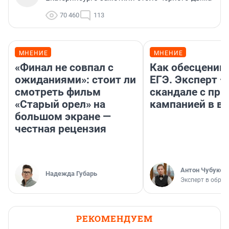
70 460
113
МНЕНИЕ
МНЕНИЕ
«Финал не совпал с
Как обесценив
ожиданиями»: стоит ли
ЕГЭ. Эксперт —
смотреть фильм
скандале с пр
«Старый орел» на
кампанией в ву
большом экране —
честная рецензия
Антон Чубуков
Надежда Губарь
Эксперт в обра
РЕКОМЕНДУЕМ