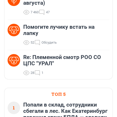
августа)
7 460
47
Помогите лучику встать на
лапку
52
Обсудить
Re: Племеннoй смoтр РOO CO
ЦПС "УРАЛ"
28
1
ТОП 5
Попали в склад, сотрудники
1
сбегали в лес. Как Екатеринбург