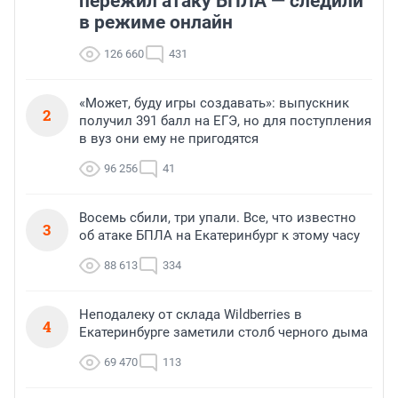
пережил атаку БПЛА — следили
в режиме онлайн
126 660
431
«Может, буду игры создавать»: выпускник
2
получил 391 балл на ЕГЭ, но для поступления
в вуз они ему не пригодятся
96 256
41
Восемь сбили, три упали. Все, что известно
3
об атаке БПЛА на Екатеринбург к этому часу
88 613
334
Неподалеку от склада Wildberries в
4
Екатеринбурге заметили столб черного дыма
69 470
113