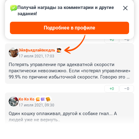
Гость
24 августа 2021, 17:20
Получай награды за комментарии и другие 
задания!
Мужчина с ребенком шел через трамвайные пути, еще 
и с оргстеклом. Чем он думал, когда шел с ребенком. 
Подробнее в профиле
Если бы он смотрел на дорогу, то он увидил бы что 
машину заносит и успел бы отдернуть сына. 

+0
–0
Водитель же не специально ехал на них. Машину 
занесло, не смог справиться с управлением, еще и 
Эйяфьядлайёкюдль
дорога такая.
17 июля 2021, 17:03
Потерять управление при адекватной скорости 
практически невозможно. Если «потерял управление» 
99.9% по причине избыточной скорости. Говорю это 
как гонщик и выпускник школы контраварийного 
+0
–0
вождения. Езди спокойно — и никаких проблем с 
твоей стороны не будет никогда.
Ко Ко Ко
17 июля 2021, 09:30
Один кошку оплакивал, другой к собаке гнал... А 
людей уже не вернуть..
+0
–0