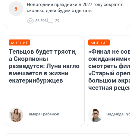
Новогодние праздники в 2027 году сократят:
5
сколько дней будем отдыхать
58 593
29
МНЕНИЕ
МНЕНИЕ
Тельцов будет трясти,
«Финал не совп
а Скорпионы
ожиданиями»: 
разведутся: Луна нагло
смотреть фил
вмешается в жизни
«Старый орел» 
екатеринбуржцев
большом экран
честная рецен
Тамара Гребенюк
Надежда Губар