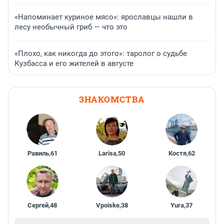
«Напоминает куриное мясо»: ярославцы нашли в
лесу необычный гриб — что это
«Плохо, как никогда до этого»: таролог о судьбе
Кузбасса и его жителей в августе
ЗНАКОМСТВА
Равиль
,
61
Larisa
,
50
Костя
,
62
Сергей
,
48
Vpoiske
,
38
Yura
,
37