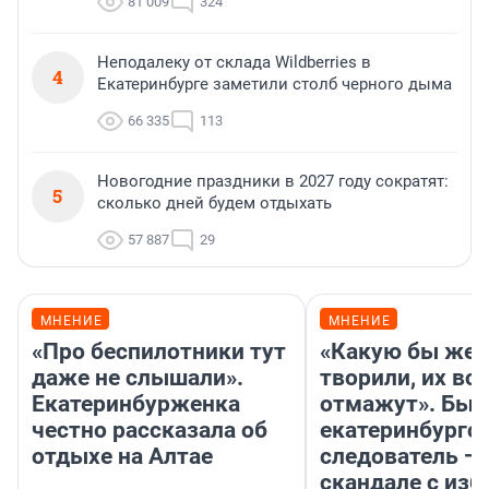
81 009
324
Неподалеку от склада Wildberries в
4
Екатеринбурге заметили столб черного дыма
66 335
113
Новогодние праздники в 2027 году сократят:
5
сколько дней будем отдыхать
57 887
29
МНЕНИЕ
МНЕНИЕ
«Про беспилотники тут
«Какую бы жес
даже не слышали».
творили, их все
Екатеринбурженка
отмажут». Бы
честно рассказала об
екатеринбургс
отдыхе на Алтае
следователь — 
скандале с из