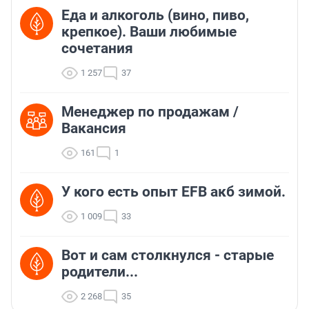
Еда и алкоголь (вино, пиво,
крепкое). Ваши любимые
сочетания
1 257
37
Менеджер по продажам /
Вакансия
161
1
У кого есть опыт EFB акб зимой.
1 009
33
Вот и сам столкнулся - старые
родители...
2 268
35