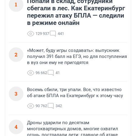
Попали в склад, сотрудники
1
сбегали в лес. Как Екатеринбург
пережил атаку БПЛА — следили
в режиме онлайн
129 937
441
«Может, буду игры создавать»: выпускник
2
получил 391 балл на ЕГЭ, но для поступления
в вуз они ему не пригодятся
96 662
41
Восемь сбили, три упали. Все, что известно
3
об атаке БПЛА на Екатеринбург к этому часу
90 762
342
Дроны ударили по десяткам
4
многоквартирных домов, многие охватил
огонь, пострадали дети: главное об атаке