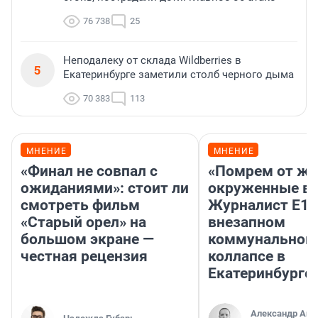
76 738
25
Неподалеку от склада Wildberries в
5
Екатеринбурге заметили столб черного дыма
70 383
113
МНЕНИЕ
МНЕНИЕ
«Финал не совпал с
«Помрем от ж
ожиданиями»: стоит ли
окруженные во
смотреть фильм
Журналист E1.
«Старый орел» на
внезапном
большом экране —
коммунальном
честная рецензия
коллапсе в
Екатеринбурге.
Александр Аш