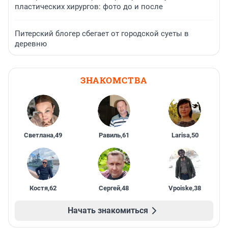
пластических хирургов: фото до и после
Питерский блогер сбегает от городской суеты в
деревню
ЗНАКОМСТВА
Светлана
,
49
Равиль
,
61
Larisa
,
50
Костя
,
62
Сергей
,
48
Vpoiske
,
38
Начать знакомиться