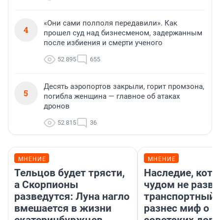
«Они сами полполя передавили». Как
4
прошел суд над бизнесменом, задержанным
после избиения и смерти ученого
52 895
655
Десять аэропортов закрыли, горит промзона,
5
погибла женщина — главное об атаках
дронов
52 815
36
МНЕНИЕ
МНЕНИЕ
Тельцов будет трясти,
Наследие, кото
а Скорпионы
чудом не разва
разведутся: Луна нагло
транспортный 
вмешается в жизни
разнес миф о 