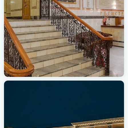
Центру косметологии и пластической хирургии
им. С. В. Нудельмана 35 лет со дня основания.
Знаменитая уральская клиника принимает
пациентов из разных стран, не только
соотечественников. Что привлекает людей со
всего мира и почему они, несмотря на расстояние,
сюда едут? Среди множества преимуществ
центра — передовые технологии, нацеленные на
максимально комфортный процесс лечения и
быстрое восстановление.
Клиника доктора Нудельмана давно уже не только
для красоты, но и для здоровья. Многопрофильная,
всегда современная и нередко опережающая
время. Дружная команда компетентных и опытных
докторов и менеджеров всегда нацелена на
результат. Принцип работы специалистов —