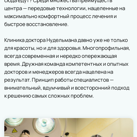
Если необходимо, стоматологи работают в тандеме
с челюстно-лицевыми, лор-хирургами,
пластическими хирургами; пластические хирурги и
врачи-косметологи — с гинекологами,
эндокринологами. Красота и здоровье неотделимы,
уверены в
клинике доктора Нудельмана
.