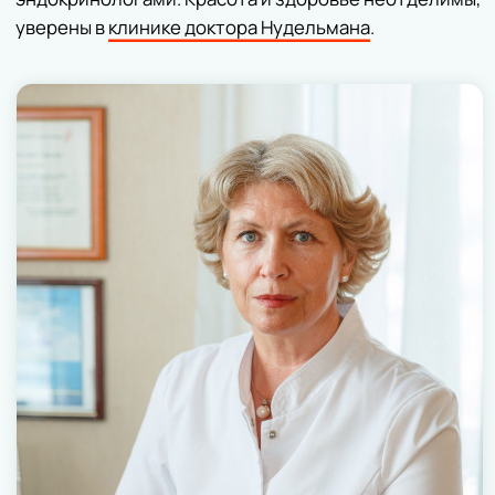
оснащенные операционные. Однако
многие проблемы здоровья можно
решить в нашей клинике и
амбулаторно, что очень удобно.
Иногородние пациенты могут
забронировать палату для себя и
сопровождающих для комфортного
пребывания во время обследования
или амбулаторных манипуляций.
Доступна и такая опция, как
индивидуальное питание, —
рассказывают специалисты клиники.
Перед приездом можно получить онлайн-
консультацию от специалиста клиники и
задать ему вопросы. Для этого нужно
записаться
на сайте
клиники.
Всю весну владельцам
подарочных
сертификатов на услуги