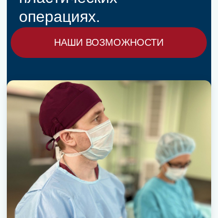
магазинов и
достопримечательностей
Екатеринбурга.
Центр косметологии и
пластической хирургии
им. С. В. Нудельмана
Екатеринбург, ул. Московская, 19
+7 (343) 228-28-28
НА САЙТ
Куда еще поехать лечиться
ИМЕЮТСЯ
ПРОТИВОПОКАЗАНИЯ