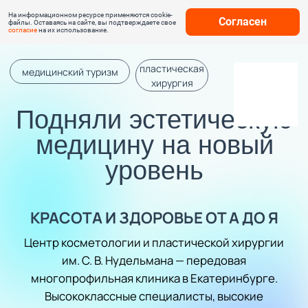
На информационном ресурсе применяются cookie-
Согласен
файлы. Оставаясь на сайте, вы подтверждаете свое
согласие
на их использование.
пластическая
медицинский туризм
хирургия
Подняли эстетическую
медицину на новый
уровень
КРАСОТА И ЗДОРОВЬЕ ОТ А ДО Я
Центр косметологии и пластической хирургии
им. С. В. Нудельмана — передовая
многопрофильная клиника в Екатеринбурге.
Высококлассные специалисты, высокие
технологии и тысячи благодарных пациентов,
которые стали красивее и здоровее.