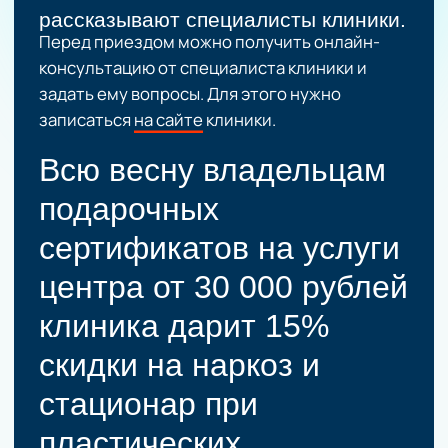
Северного до центра ходят
трамваи № 3, 7, 23. От Южного
вокзала удобнее всего
воспользоваться метро или
автобусами №51, 52, 93.
Сколько рядом
гостиниц?
В центре города можно найти
любой подходящий вариант
размещения, но в стационаре
клиники С. В. Нудельмана будет
комфортнее всего — вы будете
под присмотром врачей. При
необходимости можно
забронировать двухместную
палату, чтобы с вами мог
остановиться сопровождающий.
Что есть рядом?
Клиника находится в самом
сердце города — рядом
множество кафе, ресторанов,