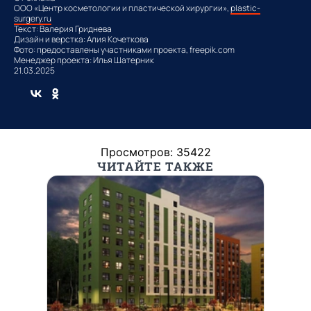
ООО «Центр косметологии и пластической хирургии»,
plastic-
surgery.ru
Текст: Валерия Гриднева
Дизайн и верстка: Алия Кочеткова
Фото: предоставлены участниками проекта, freepik.com
Менеджер проекта: Илья Шатерник
21.03.2025
Просмотров: 35422
ЧИТАЙТЕ ТАКЖЕ