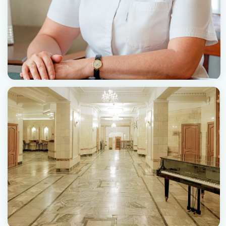
центра от 30 000 рублей
клиника дарит
15%
скидки на наркоз и
стационар
при
пластических
операциях.
НАШИ ВОЗМОЖНОСТИ