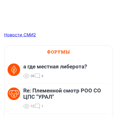
Новости СМИ2
ФОРУМЫ
а где местная либерота?
38
6
Re: Племеннoй смoтр РOO CO
ЦПС "УРАЛ"
12
1