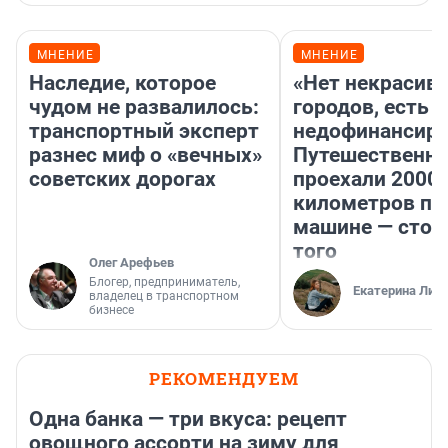
МНЕНИЕ
МНЕНИЕ
Наследие, которое
«Нет некрасив
чудом не развалилось:
городов, есть
транспортный эксперт
недофинансиро
разнес миф о «вечных»
Путешественн
советских дорогах
проехали 2000
километров по 
машине — стои
того
Олег Арефьев
Блогер, предприниматель,
Екатерина Лит
владелец в транспортном
бизнесе
РЕКОМЕНДУЕМ
Одна банка — три вкуса: рецепт
овощного ассорти на зиму для