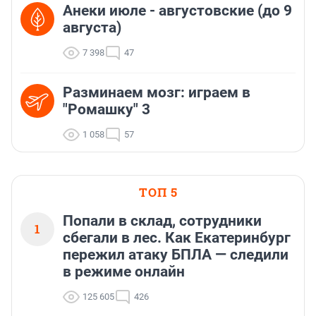
Анеки июле - августовские (до 9
августа)
7 398
47
Разминаем мозг: играем в
"Ромашку" 3
1 058
57
ТОП 5
Попали в склад, сотрудники
1
сбегали в лес. Как Екатеринбург
пережил атаку БПЛА — следили
в режиме онлайн
125 605
426