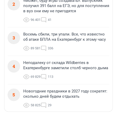
«Может, буду игры создавать»: выпускник
2
получил 391 балл на ЕГЭ, но для поступления
в вуз они ему не пригодятся
96 401
41
Восемь сбили, три упали. Все, что известно
3
об атаке БПЛА на Екатеринбург к этому часу
89 581
336
Неподалеку от склада Wildberries в
4
Екатеринбурге заметили столб черного дыма
69 829
113
Новогодние праздники в 2027 году сократят:
5
сколько дней будем отдыхать
58 825
29