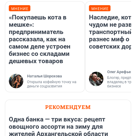
МНЕНИЕ
МНЕНИЕ
«Покупаешь кота в
Наследие, кото
мешке»:
чудом не разва
предприниматель
транспортный 
рассказала, как на
разнес миф о 
самом деле устроен
советских доро
бизнес со складами
дешевых товаров
Олег Арефьев
Наталья Шорохова
Блогер, предпри
Открыла кофейную точку на
владелец в тра
деньги соцразвития
бизнесе
РЕКОМЕНДУЕМ
Одна банка — три вкуса: рецепт
овощного ассорти на зиму для
жителей Архангельской области