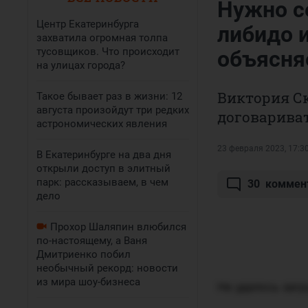
Нужно се
Центр Екатеринбурга
либидо 
захватила огромная толпа
тусовщиков. Что происходит
объясня
на улицах города?
Виктория Ск
Такое бывает раз в жизни: 12
августа произойдут три редких
договариват
астрономических явления
23 февраля 2023, 17:3
В Екатеринбурге на два дня
открыли доступ в элитный
парк: рассказываем, в чем
30
коммен
дело
Прохор Шаляпин влюбился
по-настоящему, а Ваня
Дмитриенко побил
необычный рекорд: новости
из мира шоу-бизнеса
Не удалось загр