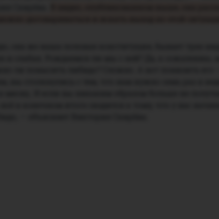
рия Скирёва.
В видео, опубликованном выше, она расск
можно договариваться и искать выход из этой ситуац
о, она же наша половая конституция, бывает трех вид
я и слабая. Рождаемся ли мы с ней? Да, к сожалению, 
но ли повысить либидо? Сложно. А вот понизить его 
м, вы столкнулись с тем, что вам нужно семь раз в нед
в месяц. И если вы никаким образом больше не получа
о всё в конечном итоге сводится к тому, что у вас начи
идо, — объясняет Виктория Скирёва.