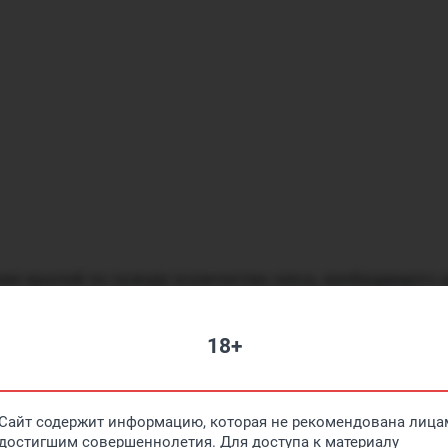
ие врачей по поводу количества секса, необходимого 
ка. А еще сексолог назвала
8 признаков в телефоне 
 об измене.
18+
а Полевая
тор
Сайт содержит информацию, которая не рекомендована лицам
достигшим совершеннолетия. Для доступа к материалу