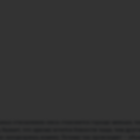
ьных отношениях секса становится гораздо меньше, ч
 бывает, что одному хочется близости чаще, чем друг
ьно заподозришь измену. Почему так происходит — объ