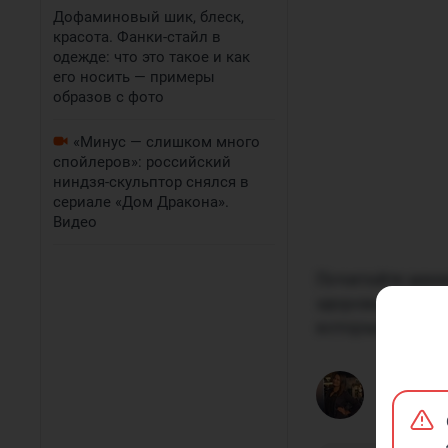
Дофаминовый шик, блеск,
красота. Фанки-стайл в
одежде: что это такое и как
его носить — примеры
образов с фото
«Минус — слишком много
спойлеров»: российский
ниндзя-скульптор снялся в
сериале «Дом Дракона».
Видео
Почитайте мнен
здоровья челове
которые говорят
Кристин
Видеоредак