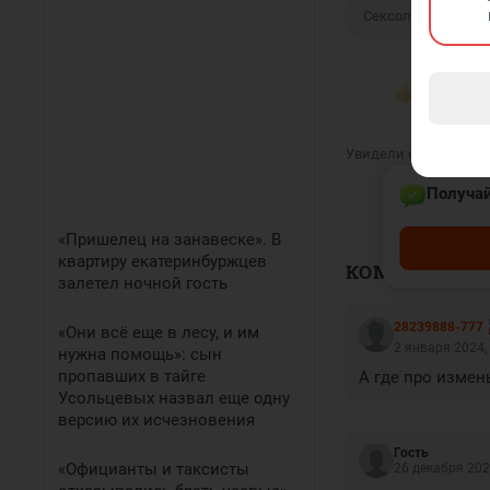
Сексолог
Сек
0
Увидели опечатку? В
Получай
«Пришелец на занавеске». В
квартиру екатеринбуржцев
КОММЕНТАР
залетел ночной гость
28239888-777
«Они всё еще в лесу, и им
2 января 2024,
нужна помощь»: сын
пропавших в тайге
А где про изме
Усольцевых назвал еще одну
версию их исчезновения
Гость
«Официанты и таксисты
26 декабря 202