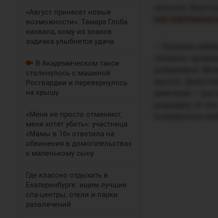
сексолог Викто
«Август принесет новые
как партнерам 
возможности»: Тамара Глоба
назвала, кому из знаков
зодиака улыбнется удача
— Уровень либид
сильная, средня
В Академическом такси
рождаемся. Мож
столкнулось с машиной
просто. Допусти
Росгвардии и перевернулось
мужчине — раз 
на крышу
разрядку, то эт
«Меня не просто отменяют,
понижаться либ
меня хотят убить»: участница
«Мамы в 16» ответила на
обвинения в домогательствах
к маленькому сыну
Где классно отдыхать в
Екатеринбурге: ищем лучшие
спа-центры, отели и парки
развлечений