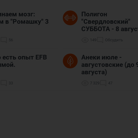
наем мозг:
Полигон
м в "Ромашку" 3
"Свердловский"
СУББОТА - 8 август
56
149
Обсудить
о есть опыт EFB
Анеки июле -
имой.
августовские (до 
августа)
33
7 329
47