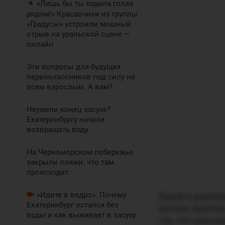
«Лишь бы ты ходила голая
рядом!» Красавчики из группы
«Градусы» устроили мощный
отрыв на уральской сцене —
онлайн
Эти вопросы для будущих
первоклассников под силу не
всем взрослым. А вам?
Неужели конец засухе?
Екатеринбургу начали
возвращать воду
На Черноморском побережье
закрыли пляжи: что там
происходит
«Идите в ведро». Почему
Порой в длител
Екатеринбург остался без
начале. Причем,
воды и как выживает в засуху
так, что невол