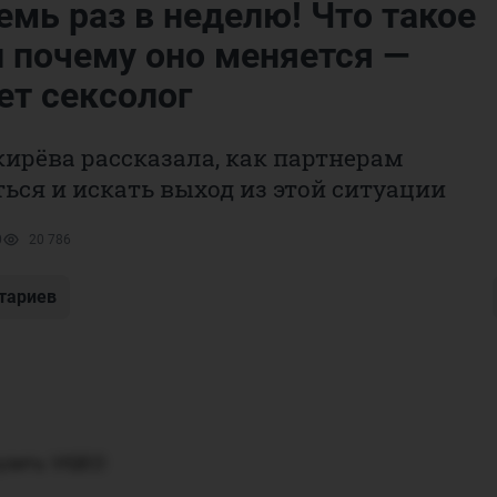
мь раз в неделю! Что такое
и почему оно меняется —
ет сексолог
ирёва рассказала, как партнерам
ься и искать выход из этой ситуации
0
20 786
тариев
узить VIQEO