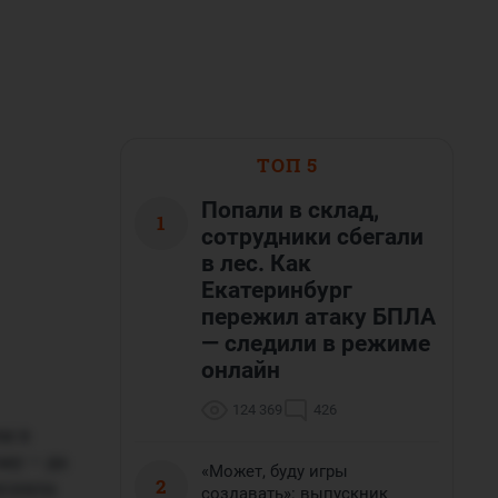
ТОП 5
Попали в склад,
1
сотрудники сбегали
в лес. Как
Екатеринбург
пережил атаку БПЛА
— следили в режиме
онлайн
124 369
426
ем в
ому — да
«Может, буду игры
2
яснила
создавать»: выпускник