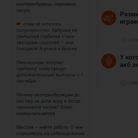
екатеринбуржцы пережили
засуху
Разми
играе
«Нам не хотелось
популярности». Бабушки из
уральской глубинки стали
1 012
звездами соцсетей — они
покорили Агутина и Бузову
У ког
Пенсионеры получат
акб з
прибавку: кому придут
дополнительные выплаты с 1
сентября
1 053
Почему екатеринбуржцам до
сих пор не дали воду и когда
закончится засуха? Ответ
коммунальщиков
Миссия — найти работу. О чем
спрашивать на собеседовании