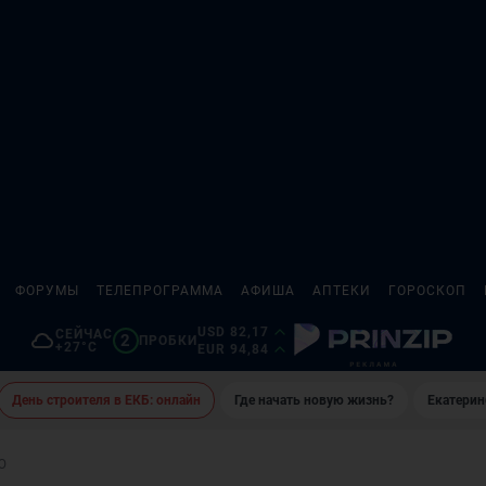
ФОРУМЫ
ТЕЛЕПРОГРАММА
АФИША
АПТЕКИ
ГОРОСКОП
USD 82,17
СЕЙЧАС
2
ПРОБКИ
+27°C
EUR 94,84
День строителя в ЕКБ: онлайн
Где начать новую жизнь?
Екатерин
Ю