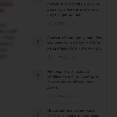
азала,
получил 391 балл на ЕГЭ, но
для поступления в вуз они
ии.
ему не пригодятся
96 007
40
ов:
мы с ней
— очень
Восемь сбили, три упали. Все,
3
что известно об атаке БПЛА
елю, а
на Екатеринбург к этому часу
ете
нает
86 269
329
Неподалеку от склада
4
Wildberries в Екатеринбурге
заметили столб черного
дыма
68 627
113
Новогодние праздники в
5
2027 году сократят: сколько