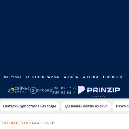
ФОРУМЫ
ТЕЛЕПРОГРАММА
АФИША
АПТЕКИ
ГОРОСКОП
USD 82,17
СЕЙЧАС
2
ПРОБКИ
+27°C
EUR 94,84
Екатеринбург остался без воды
Где начать новую жизнь?
Резко с
ЯТОГО ВАЛЕНТИНА
КАРТОЧКИ