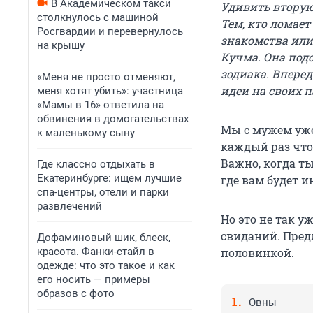
В Академическом такси
Удивить вторую
столкнулось с машиной
Тем, кто ломает
Росгвардии и перевернулось
знакомства или
на крышу
Кучма. Она под
зодиака. Впере
«Меня не просто отменяют,
идеи на своих п
меня хотят убить»: участница
«Мамы в 16» ответила на
обвинения в домогательствах
Мы с мужем уже 
к маленькому сыну
каждый раз что-
Важно, когда т
Где классно отдыхать в
Екатеринбурге: ищем лучшие
где вам будет 
спа-центры, отели и парки
развлечений
Но это не так 
свиданий. Пред
Дофаминовый шик, блеск,
красота. Фанки-стайл в
половинкой.
одежде: что это такое и как
его носить — примеры
образов с фото
Овны