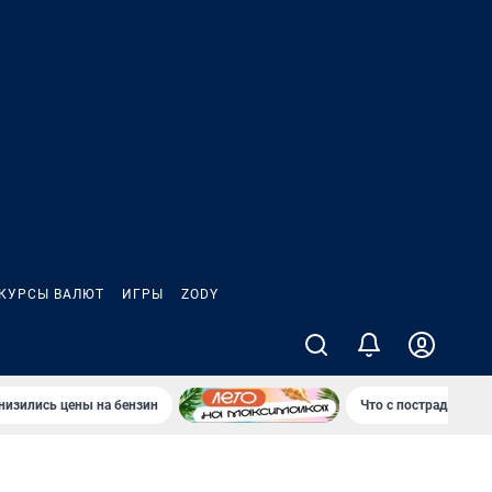
КУРСЫ ВАЛЮТ
ИГРЫ
ZODY
низились цены на бензин
Что с пострадавшей,