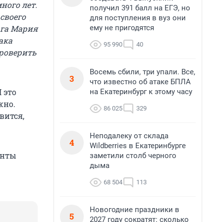
ного лет.
получил 391 балл на ЕГЭ, но
 своего
для поступления в вуз они
ему не пригодятся
рга Мария
ака
95 990
40
проверить
Восемь сбили, три упали. Все,
3
что известно об атаке БПЛА
 это
на Екатеринбург к этому часу
жно.
86 025
329
вится,
Неподалеку от склада
4
Wildberries в Екатеринбурге
анты
заметили столб черного
дыма
68 504
113
Новогодние праздники в
5
2027 году сократят: сколько