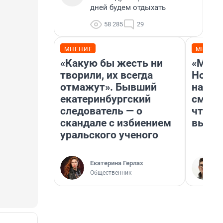
дней будем отдыхать
58 285
29
МНЕНИЕ
МНЕНИ
«Какую бы жесть ни
«Мы в
творили, их всегда
Нолан
отмажут». Бывший
настр
екатеринбургский
смотр
следователь — о
чтобы
скандале с избиением
выгля
уральского ученого
Екатерина Герлах
Общественник