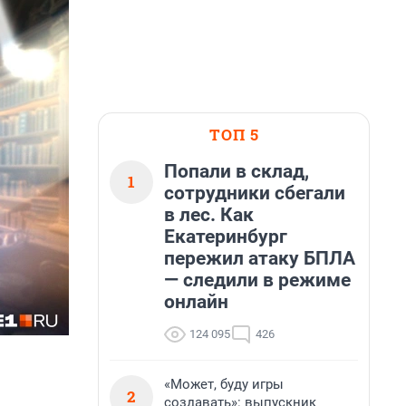
ТОП 5
Попали в склад,
1
сотрудники сбегали
в лес. Как
Екатеринбург
пережил атаку БПЛА
— следили в режиме
онлайн
124 095
426
«Может, буду игры
2
создавать»: выпускник