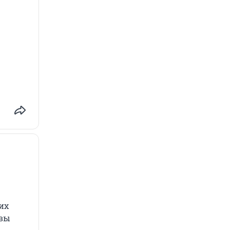
их
 вы