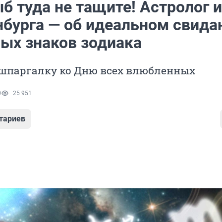
б туда не тащите! Астролог и
нбурга — об идеальном свида
ных знаков зодиака
шпаргалку ко Дню всех влюбленных
0
25 951
тариев