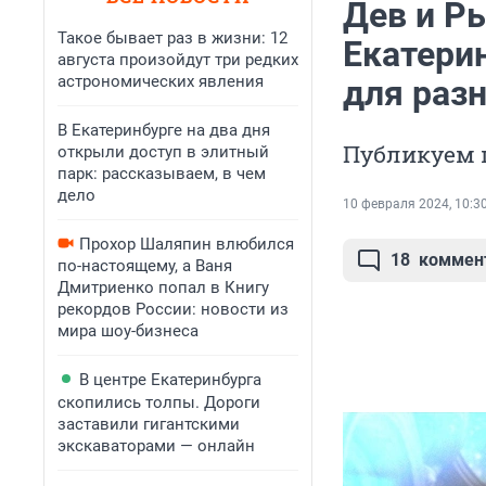
Дев и Ры
Такое бывает раз в жизни: 12
Екатери
августа произойдут три редких
астрономических явления
для раз
В Екатеринбурге на два дня
Публикуем 
открыли доступ в элитный
парк: рассказываем, в чем
дело
10 февраля 2024, 10:3
Прохор Шаляпин влюбился
18
коммен
по-настоящему, а Ваня
Дмитриенко попал в Книгу
рекордов России: новости из
мира шоу-бизнеса
В центре Екатеринбурга
скопились толпы. Дороги
заставили гигантскими
экскаваторами — онлайн