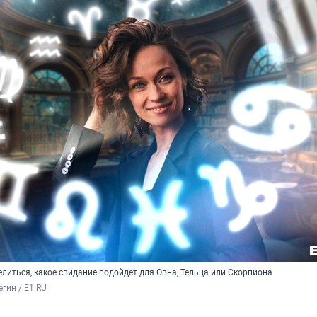
литься, какое свидание подойдет для Овна, Тельца или Скорпиона
гин / E1.RU