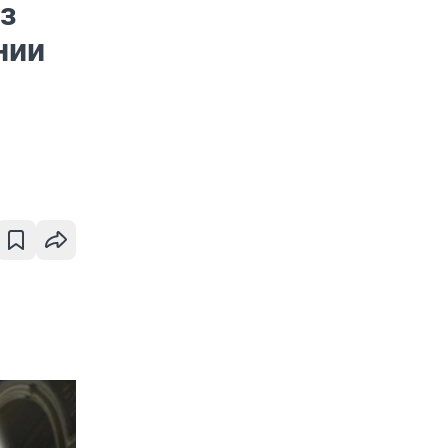
з
нии