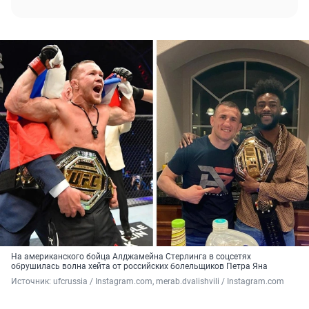
На американского бойца Алджамейна Стерлинга в соцсетях
обрушилась волна хейта от российских болельщиков Петра Яна
Источник: 
ufcrussia / Instagram.com, merab.dvalishvili / Instagram.com