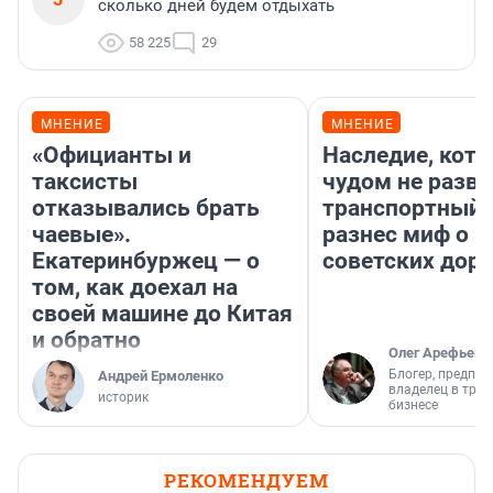
сколько дней будем отдыхать
58 225
29
МНЕНИЕ
МНЕНИЕ
«Официанты и
Наследие, кото
таксисты
чудом не разва
отказывались брать
транспортный 
чаевые».
разнес миф о 
Екатеринбуржец — о
советских доро
том, как доехал на
своей машине до Китая
и обратно
Олег Арефьев
Блогер, предпри
Андрей Ермоленко
владелец в тра
историк
бизнесе
РЕКОМЕНДУЕМ