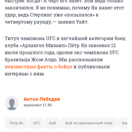
быстрее. Когда? А черт его знает. Бой ведь только
закончился. Я не понимаю, почему Ян нанес этот
удар, ведь Стерлинг уже «посыпался» к
четвертому раунду, — заявил Уайт.
Титул чемпиона UFC в легчайшей категории боец
клуба «Архангел Михаил» Пётр Ян завоевал 12
июля прошлого года, одолев экс-чемпиона UFC
бразильца Жозе Алдо. Мы рассказывали
неизвестные факты о бойце
и публиковали
интервью с ним.
Антон Лебедев
журналист E1.RU
Петр Ян
UFC
Бой
Бой за чемпионский пояс
Бокс