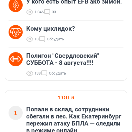
У кого есть опыт EFB акб зимой.
1 046
33
Кому цихлидок?
13
Обсудить
Полигон "Свердловский"
СУББОТА - 8 августа!!!!
138
Обсудить
ТОП 5
Попали в склад, сотрудники
1
сбегали в лес. Как Екатеринбург
пережил атаку БПЛА — следили
в режиме онлайн