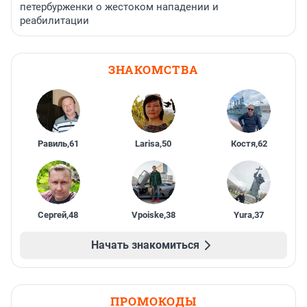
петербурженки о жестоком нападении и
реабилитации
ЗНАКОМСТВА
Равиль
,
61
Larisa
,
50
Костя
,
62
Сергей
,
48
Vpoiske
,
38
Yura
,
37
Начать знакомиться
ПРОМОКОДЫ