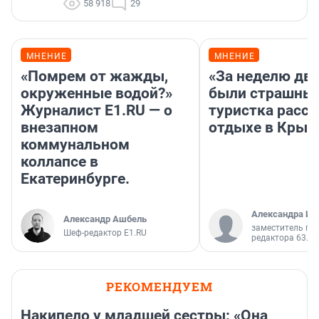
58 918
29
МНЕНИЕ
МНЕНИЕ
«Помрем от жажды,
«За неделю две
окруженные водой?»
были страшные
Журналист E1.RU — о
туристка расск
внезапном
отдыхе в Крым
коммунальном
коллапсе в
Екатеринбурге.
Александра Ис
Александр Ашбель
заместитель гл
Шеф-редактор E1.RU
редактора 63.RU
РЕКОМЕНДУЕМ
Накипело у младшей сестры: «Она