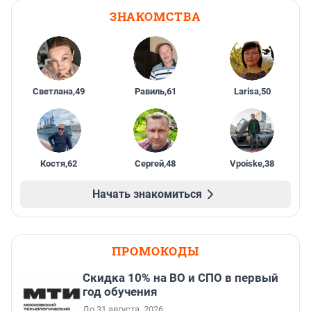
ЗНАКОМСТВА
Светлана
,
49
Равиль
,
61
Larisa
,
50
Костя
,
62
Сергей
,
48
Vpoiske
,
38
Начать знакомиться
ПРОМОКОДЫ
Скидка 10% на ВО и СПО в первый
год обучения
До 31 августа, 2026