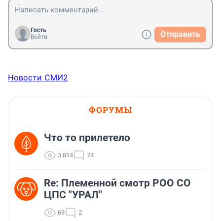
Гость
Отправить
Войти
Новости СМИ2
ФОРУМЫ
Что то прилетело
3 814
74
Re: Племеннoй смoтр РOO CO
ЦПС "УРАЛ"
69
2