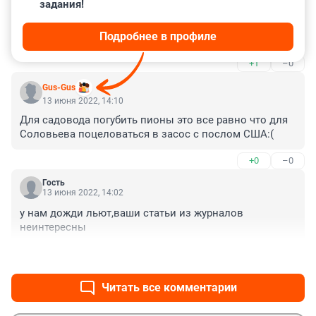
задания!
Сирень обрезают только ранней весной, в апреле, по 
снегу, до начала активации почек. И режут не все 
Подробнее в профиле
подряд, а не более 30% веток. А после цветения 
просто удаляют отцветшие метёлки.
+1
–0
Gus-Gus
13 июня 2022, 14:10
Для садовода погубить пионы это все равно что для 
Соловьева поцеловаться в засос с послом США:(
+0
–0
Гость
13 июня 2022, 14:02
у нам дожди льют,ваши статьи из журналов 
неинтересны
+0
–0
Читать все комментарии