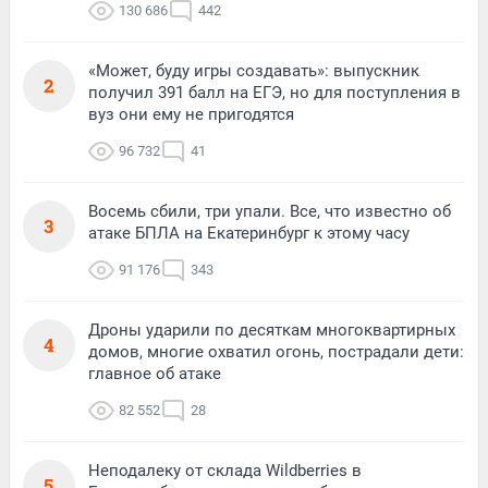
130 686
442
«Может, буду игры создавать»: выпускник
2
получил 391 балл на ЕГЭ, но для поступления в
вуз они ему не пригодятся
96 732
41
Восемь сбили, три упали. Все, что известно об
3
атаке БПЛА на Екатеринбург к этому часу
91 176
343
Дроны ударили по десяткам многоквартирных
4
домов, многие охватил огонь, пострадали дети:
главное об атаке
82 552
28
Неподалеку от склада Wildberries в
5