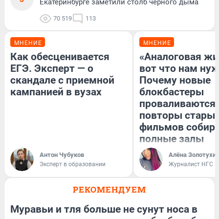
Екатеринбурге заметили столб черного дыма
70 519
113
МНЕНИЕ
МНЕНИЕ
Как обесценивается
«Аналоговая жи
ЕГЭ. Эксперт — о
вот что нам нуж
скандале с приемной
Почему новые
кампанией в вузах
блокбастеры
проваливаются,
повторы стары
фильмов собир
полные залы
Антон Чубуков
Алёна Золотухи
Эксперт в образовании
Журналист НГС
РЕКОМЕНДУЕМ
Муравьи и тля больше не сунут носа в