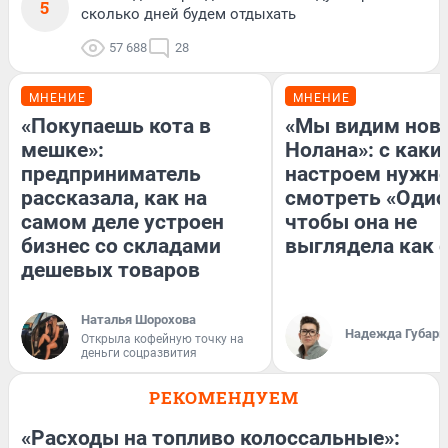
5
сколько дней будем отдыхать
57 688
28
МНЕНИЕ
МНЕНИЕ
«Покупаешь кота в
«Мы видим нов
мешке»:
Нолана»: с каки
предприниматель
настроем нужн
рассказала, как на
смотреть «Одис
самом деле устроен
чтобы она не
бизнес со складами
выглядела как 
дешевых товаров
Наталья Шорохова
Надежда Губарь
Открыла кофейную точку на
деньги соцразвития
РЕКОМЕНДУЕМ
«Расходы на топливо колоссальные»: