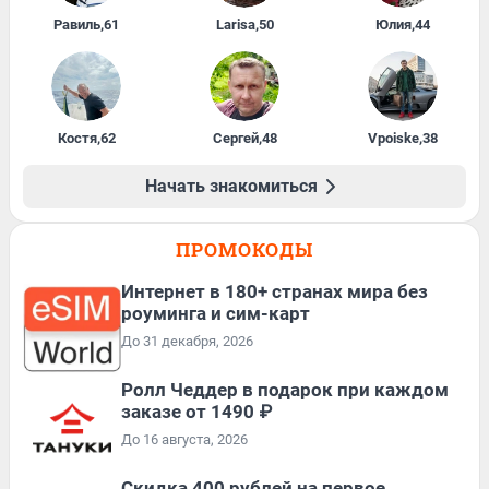
Равиль
,
61
Larisa
,
50
Юлия
,
44
Костя
,
62
Сергей
,
48
Vpoiske
,
38
Начать знакомиться
ПРОМОКОДЫ
Интернет в 180+ странах мира без
роуминга и сим-карт
До 31 декабря, 2026
Ролл Чеддер в подарок при каждом
заказе от 1490 ₽
До 16 августа, 2026
Cкидка 400 рублей на первое