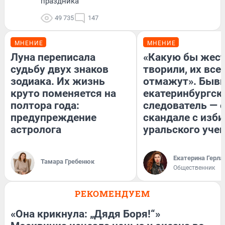
праздника
49 735
147
МНЕНИЕ
МНЕНИЕ
Луна переписала
«Какую бы жест
судьбу двух знаков
творили, их все
зодиака. Их жизнь
отмажут». Быв
круто поменяется на
екатеринбургск
полтора года:
следователь — 
предупреждение
скандале с изб
астролога
уральского уче
Екатерина Герла
Тамара Гребенюк
Общественник
РЕКОМЕНДУЕМ
«Она крикнула: „Дядя Боря!“»