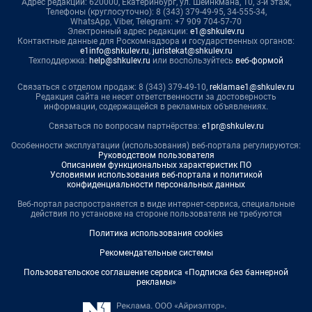
Адрес редакции: 620000, Екатеринбург, ул. Шейнкмана, 10, 3-й этаж,
Телефоны (круглосуточно): 8 (343) 379-49-95, 34-555-34,
WhatsApp, Viber, Telegram: +7 909 704-57-70
Электронный адрес редакции:
e1@shkulev.ru
Контактные данные для Роскомнадзора и государственных органов:
e1info@shkulev.ru
,
juristekat@shkulev.ru
Техподдержка:
help@shkulev.ru
или воспользуйтесь
веб-формой
Связаться с отделом продаж: 8 (343) 379-49-10,
reklamae1@shkulev.ru
Редакция сайта не несет ответственности за достоверность
информации, содержащейся в рекламных объявлениях.
Связаться по вопросам партнёрства:
e1pr@shkulev.ru
Особенности эксплуатации (использования) веб-портала регулируются:
Руководством пользователя
Описанием функциональных характеристик ПО
Условиями использования веб-портала и политикой
конфиденциальности персональных данных
Веб-портал распространяется в виде интернет-сервиса, специальные
действия по установке на стороне пользователя не требуются
Политика использования cookies
Рекомендательные системы
Пользовательское соглашение сервиса «Подписка без баннерной
рекламы»