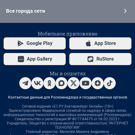
Все города сети
Мобильное приложение
Google Play
App Store
App Gallery
RuStore
Мы в соцсетях
Контактные данные для Роскомнадзора и государственных органов
Сетевое издание «Е1.РУ Екатеринбург Онлайн» (18+)
Зарегистрировано Федеральной службой по надзору в сфере связи,
информационных технологий и массовых коммуникаций (Роскомнадзор)
Свидетельство о регистрации № ФС77-84675 от 06.02.2023 г.
Учредитель: Общество с ограниченной ответственностью "ИНТЕРНЕТ
ТЕХНОЛОГИИ"
Главный редактор: Малкова Марина Андреевна