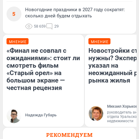
Новогодние праздники в 2027 году сократят:
5
сколько дней будем отдыхать
58 659
29
МНЕНИЕ
МНЕНИЕ
«Финал не совпал с
Новостройки ст
ожиданиями»: стоит ли
нужны? Экспер
смотреть фильм
указал на
«Старый орел» на
неожиданный р
большом экране —
рынка жилья
честная рецензия
Михаил Хорьков
руководитель ан
Надежда Губарь
отдела Уральско
недвижимости
РЕКОМЕНДУЕМ