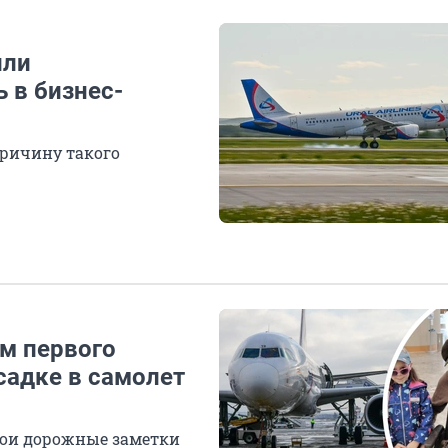
или
 в бизнес-
ричину такого
м первого
садке в самолет
вои дорожные заметки