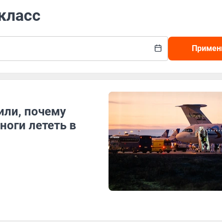
класс
Примен
или, почему
ноги лететь в