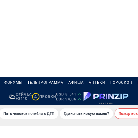
ФОРУМЫ
ТЕЛЕПРОГРАММА
АФИША
АПТЕКИ
ГОРОСКОП
USD 81,41
СЕЙЧАС
4
ПРОБКИ
+21°C
EUR 94,06
Пять человек погибли в ДТП
Где начать новую жизнь?
Пожар возл