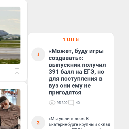
ТОП 5
«Может, буду игры
1
создавать»:
выпускник получил
391 балл на ЕГЭ, но
для поступления в
вуз они ему не
пригодятся
95 302
40
«Мы ушли в лес». В
2
Екатеринбурге крупный склад