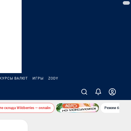
КУРСЫ ВАЛЮТ
ИГРЫ
ZODY
е склада Wildberries — онлайн
Режим беспило