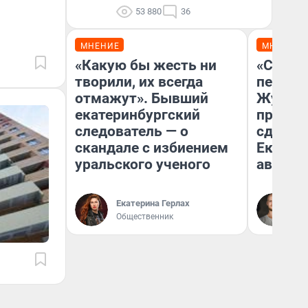
53 880
36
МНЕНИЕ
МНЕНИЕ
«Какую бы жесть ни
«Стоил
творили, их всегда
перено
отмажут». Бывший
Журнал
екатеринбургский
провал
следователь — о
сдвину
скандале с избиением
Екатери
уральского ученого
август
Да
Екатерина Герлах
За
Общественник
ре