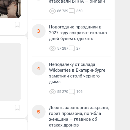
атаковали БПЛА — онлайн
86 739
360
Новогодние праздники в
3
2027 году сократят: сколько
дней будем отдыхать
57 287
27
Неподалеку от склада
4
Wildberries в Екатеринбурге
заметили столб черного
дыма
55 270
106
Десять аэропортов закрыли,
5
горит промзона, погибла
женщина — главное об
атаках дронов