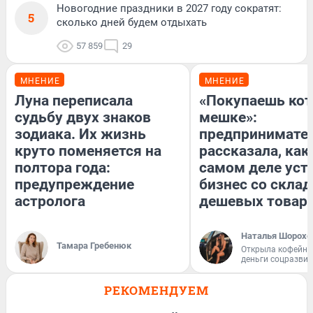
Новогодние праздники в 2027 году сократят:
5
сколько дней будем отдыхать
57 859
29
МНЕНИЕ
МНЕНИЕ
Луна переписала
«Покупаешь кот
судьбу двух знаков
мешке»:
зодиака. Их жизнь
предпринимате
круто поменяется на
рассказала, как
полтора года:
самом деле уст
предупреждение
бизнес со скла
астролога
дешевых товар
Наталья Шорохо
Тамара Гребенюк
Открыла кофейну
деньги соцразви
РЕКОМЕНДУЕМ