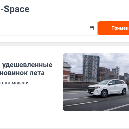
i-Space
Примен
и удешевленные
оновинок лета
ынка модели