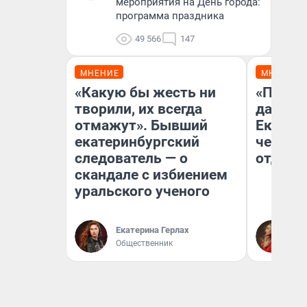
мероприятия на День города:
программа праздника
49 566
147
МНЕНИЕ
МНЕНИЕ
«Какую бы жесть ни
«Про б
творили, их всегда
даже н
отмажут». Бывший
Екатер
екатеринбургский
честно
следователь — о
отдыхе
скандале с избиением
уральского ученого
Екатерина Герлах
Ол
Общественник