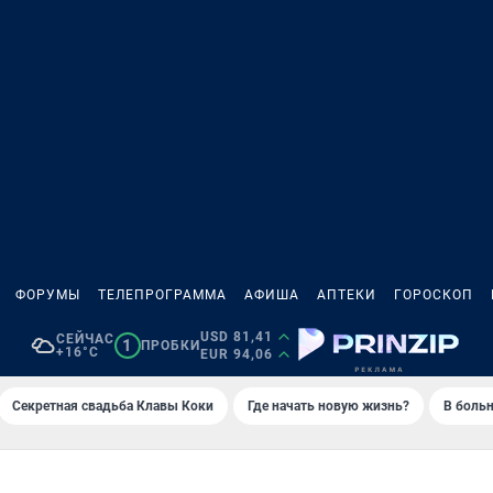
ФОРУМЫ
ТЕЛЕПРОГРАММА
АФИША
АПТЕКИ
ГОРОСКОП
USD 81,41
СЕЙЧАС
1
ПРОБКИ
+16°C
EUR 94,06
Секретная свадьба Клавы Коки
Где начать новую жизнь?
В больн