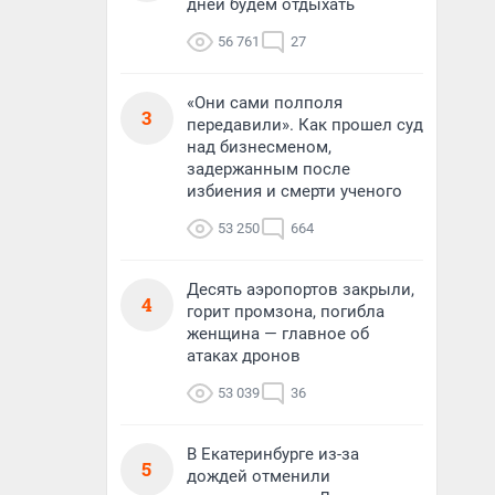
дней будем отдыхать
56 761
27
«Они сами полполя
3
передавили». Как прошел суд
над бизнесменом,
задержанным после
избиения и смерти ученого
53 250
664
Десять аэропортов закрыли,
4
горит промзона, погибла
женщина — главное об
атаках дронов
53 039
36
В Екатеринбурге из-за
5
дождей отменили