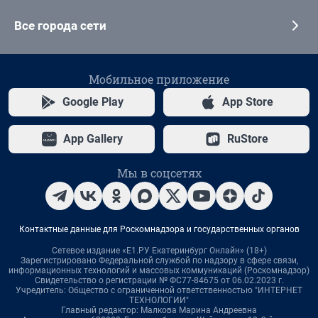
Все города сети
Мобильное приложение
Google Play
App Store
App Gallery
RuStore
Мы в соцсетях
Контактные данные для Роскомнадзора и государственных органов
Сетевое издание «Е1.РУ Екатеринбург Онлайн» (18+)
Зарегистрировано Федеральной службой по надзору в сфере связи,
информационных технологий и массовых коммуникаций (Роскомнадзор)
Свидетельство о регистрации № ФС77-84675 от 06.02.2023 г.
Учредитель: Общество с ограниченной ответственностью "ИНТЕРНЕТ
ТЕХНОЛОГИИ"
Главный редактор: Малкова Марина Андреевна