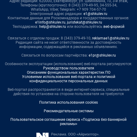
Адрес редакции: 620000, Екатеринбург, ул. Шейнкмана, 10, 3-й этаж,
Телефоны (круглосуточно): 8 (343) 379-49-95, 34-555-34,
WhatsApp, Viber, Telegram: +7 909 704-57-70
Электронный адрес редакции:
e1@shkulev.ru
Контактные данные для Роскомнадзора и государственных органов:
e1info@shkulev.ru
,
juristekat@shkulev.ru
Техподдержка:
help@shkulev.ru
или воспользуйтесь
веб-формой
Связаться с отделом продаж: 8 (343) 379-49-10,
reklamae1@shkulev.ru
Редакция сайта не несет ответственности за достоверность
информации, содержащейся в рекламных объявлениях.
Связаться по вопросам партнёрства:
e1pr@shkulev.ru
Особенности эксплуатации (использования) веб-портала регулируются:
Руководством пользователя
Описанием функциональных характеристик ПО
Условиями использования веб-портала и политикой
конфиденциальности персональных данных
Веб-портал распространяется в виде интернет-сервиса, специальные
действия по установке на стороне пользователя не требуются
Политика использования cookies
Рекомендательные системы
Пользовательское соглашение сервиса «Подписка без баннерной
рекламы»