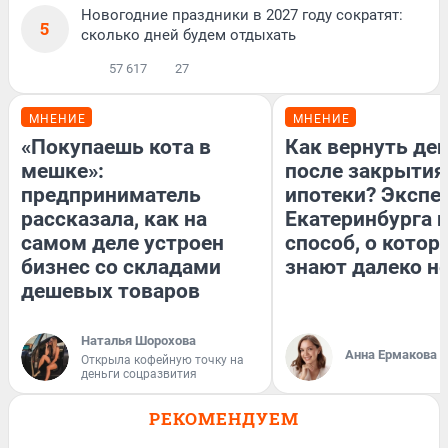
Новогодние праздники в 2027 году сократят:
5
сколько дней будем отдыхать
57 617
27
МНЕНИЕ
МНЕНИЕ
«Покупаешь кота в
Как вернуть де
мешке»:
после закрытия
предприниматель
ипотеки? Экспе
рассказала, как на
Екатеринбурга 
самом деле устроен
способ, о котор
бизнес со складами
знают далеко не
дешевых товаров
Наталья Шорохова
Анна Ермакова
Открыла кофейную точку на
деньги соцразвития
РЕКОМЕНДУЕМ