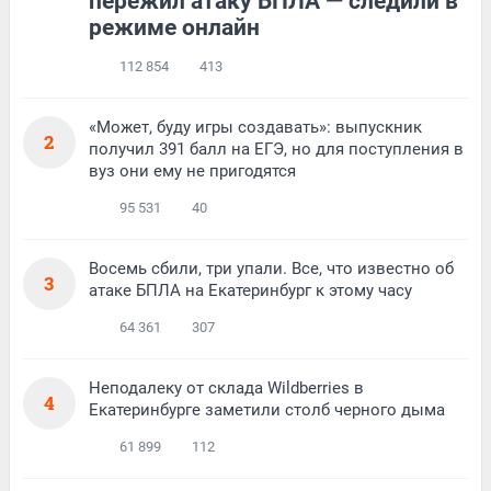
пережил атаку БПЛА — следили в
режиме онлайн
112 854
413
«Может, буду игры создавать»: выпускник
2
получил 391 балл на ЕГЭ, но для поступления в
вуз они ему не пригодятся
95 531
40
Восемь сбили, три упали. Все, что известно об
3
атаке БПЛА на Екатеринбург к этому часу
64 361
307
Неподалеку от склада Wildberries в
4
Екатеринбурге заметили столб черного дыма
61 899
112