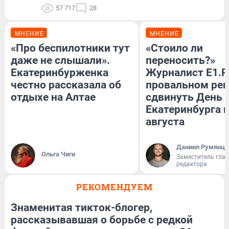
57 717
28
МНЕНИЕ
МНЕНИЕ
«Про беспилотники тут
«Стоило ли
даже не слышали».
переносить?»
Екатеринбурженка
Журналист E1.R
честно рассказала об
провальном ре
отдыхе на Алтае
сдвинуть День
Екатеринбурга н
августа
Даниил Румянце
Ольга Чиги
Заместитель гла
редактора
РЕКОМЕНДУЕМ
Знаменитая тикток-блогер,
рассказывавшая о борьбе с редкой