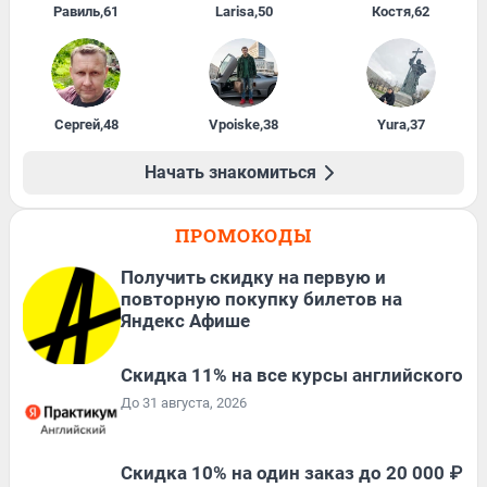
Равиль
,
61
Larisa
,
50
Костя
,
62
Сергей
,
48
Vpoiske
,
38
Yura
,
37
Начать знакомиться
ПРОМОКОДЫ
Получить скидку на первую и
повторную покупку билетов на
Яндекс Афише
Скидка 11% на все курсы английского
До 31 августа, 2026
Скидка 10% на один заказ до 20 000 ₽