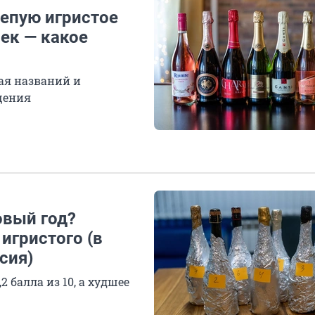
лепую игристое
шек — какое
ая названий и
щения
овый год?
игристого (в
сия)
 балла из 10, а худшее