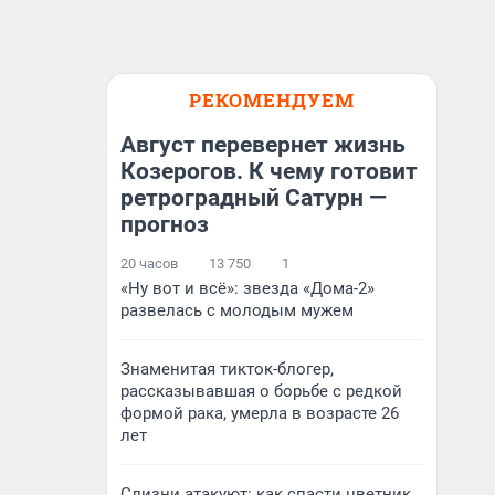
РЕКОМЕНДУЕМ
Август перевернет жизнь
Козерогов. К чему готовит
ретроградный Сатурн —
прогноз
20 часов
13 750
1
«Ну вот и всё»: звезда «Дома-2»
развелась с молодым мужем
Знаменитая тикток-блогер,
рассказывавшая о борьбе с редкой
формой рака, умерла в возрасте 26
лет
Слизни атакуют: как спасти цветник