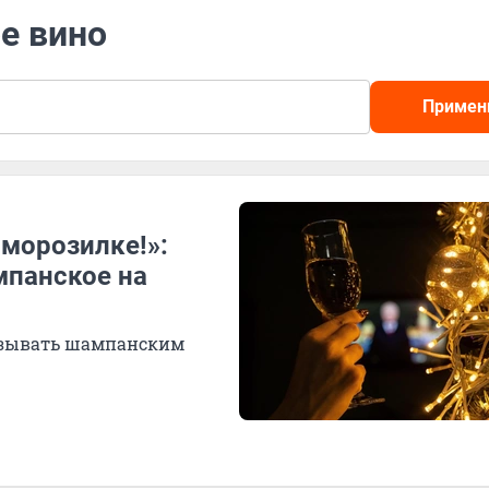
ое вино
Примен
 морозилке!»:
мпанское на
называть шампанским