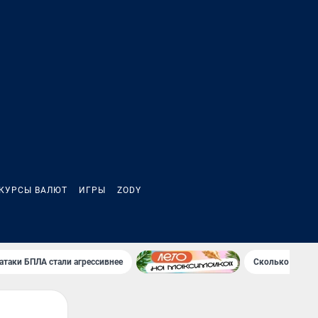
КУРСЫ ВАЛЮТ
ИГРЫ
ZODY
атаки БПЛА стали агрессивнее
Сколько Клава 