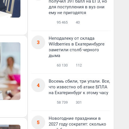
получил 391 балл на ЕГЭ, но
для поступления в вуз они
ему не пригодятся
95 465
40
Неподалеку от склада
3
Wildberries в Екатеринбурге
заметили столб черного
дыма
60 130
112
Восемь сбили, три упали. Все,
4
что известно об атаке БПЛА
на Екатеринбург к этому часу
58 739
301
Новогодние праздники в
5
2027 году сократят: сколько