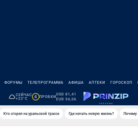
ФОРУМЫ
ТЕЛЕПРОГРАММА
АФИША
АПТЕКИ
ГОРОСКОП
USD 81,41
СЕЙЧАС
4
ПРОБКИ
+23°C
EUR 94,06
Кто сгорел на уральской трассе
Где начать новую жизнь?
Почему 