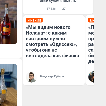
дней будем отдыхать
57 536
27
МНЕНИЕ
МНЕНИЕ
«Мы видим нового
«Покуп
Нолана»: с каким
мешке»
настроем нужно
предпр
смотреть «Одиссею»,
рассказ
чтобы она не
самом 
выглядела как фиаско
бизнес
дешевы
На
Надежда Губарь
От
де