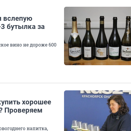
м вслепую
-3 бутылка за
ское вино не дороже 600
купить хорошее
? Проверяем
овогоднего напитка,