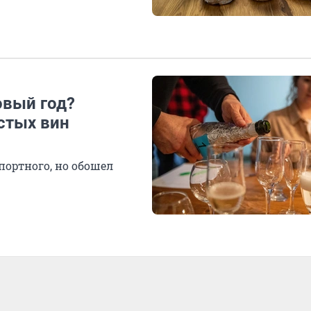
овый год?
истых вин
портного, но обошел