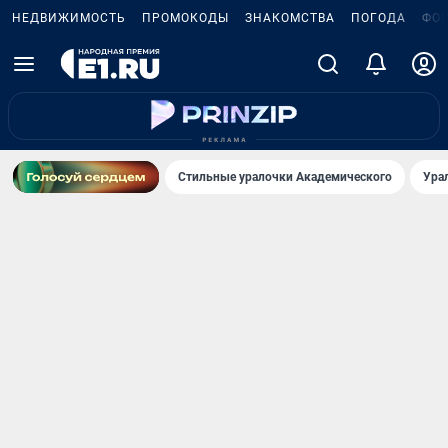
НЕДВИЖИМОСТЬ
ПРОМОКОДЫ
ЗНАКОМСТВА
ПОГОДА
ФО
Стильные уралочки Академического
Ура