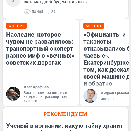
сколько дней будем отдыхать
58 465
29
МНЕНИЕ
МНЕНИЕ
Наследие, которое
«Официанты и
чудом не развалилось:
таксисты
транспортный эксперт
отказывались б
разнес миф о «вечных»
чаевые».
советских дорогах
Екатеринбуржец
том, как доехал
своей машине д
и обратно
Олег Арефьев
Блогер, предприниматель,
Андрей Ермолен
владелец в транспортном
историк
бизнесе
РЕКОМЕНДУЕМ
Ученый в изгнании: какую тайну хранит