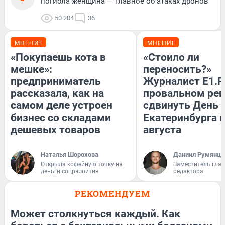
погибла женщина — главное об атаках дронов
50 204
36
МНЕНИЕ
МНЕНИЕ
«Покупаешь кота в
«Стоило ли
мешке»:
переносить?»
предприниматель
Журналист E1.R
рассказала, как на
провальном ре
самом деле устроен
сдвинуть День
бизнес со складами
Екатеринбурга н
дешевых товаров
августа
Наталья Шорохова
Даниил Румянце
Открыла кофейную точку на
Заместитель гла
деньги соцразвития
редактора
РЕКОМЕНДУЕМ
Может столкнуться каждый. Как