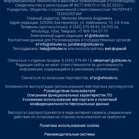
информационных технологий и массовых коммуникаций (Роскомнадзор)
Свидетельство о регистрации № ФС77-84675 от 06.02.2023 г.
Учредитель: Общество с ограниченной ответственностью "ИНТЕРНЕТ
ТЕХНОЛОГИИ"
Главный редактор: Малкова Марина Андреевна
Адрес редакции: 620000, Екатеринбург, ул. Шейнкмана, 10, 3-й этаж,
Телефоны (круглосуточно): 8 (343) 379-49-95, 34-555-34,
WhatsApp, Viber, Telegram: +7 909 704-57-70
Электронный адрес редакции:
e1@shkulev.ru
Контактные данные для Роскомнадзора и государственных органов:
e1info@shkulev.ru
,
juristekat@shkulev.ru
Техподдержка:
help@shkulev.ru
или воспользуйтесь
веб-формой
Связаться с отделом продаж: 8 (343) 379-49-10,
reklamae1@shkulev.ru
Редакция сайта не несет ответственности за достоверность
информации, содержащейся в рекламных объявлениях.
Связаться по вопросам партнёрства:
e1pr@shkulev.ru
Особенности эксплуатации (использования) веб-портала регулируются:
Руководством пользователя
Описанием функциональных характеристик ПО
Условиями использования веб-портала и политикой
конфиденциальности персональных данных
Веб-портал распространяется в виде интернет-сервиса, специальные
действия по установке на стороне пользователя не требуются
Политика использования cookies
Рекомендательные системы