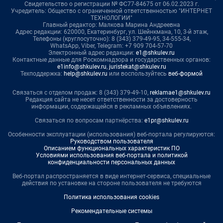
Свидетельство о регистрации № ФС77-84675 от 06.02.2023 г.
Учредитель: Общество с ограниченной ответственностью "ИНТЕРНЕТ
ТЕХНОЛОГИИ"
Главный редактор: Малкова Марина Андреевна
Адрес редакции: 620000, Екатеринбург, ул. Шейнкмана, 10, 3-й этаж,
Телефоны (круглосуточно): 8 (343) 379-49-95, 34-555-34,
WhatsApp, Viber, Telegram: +7 909 704-57-70
Электронный адрес редакции:
e1@shkulev.ru
Контактные данные для Роскомнадзора и государственных органов:
e1info@shkulev.ru
,
juristekat@shkulev.ru
Техподдержка:
help@shkulev.ru
или воспользуйтесь
веб-формой
Связаться с отделом продаж: 8 (343) 379-49-10,
reklamae1@shkulev.ru
Редакция сайта не несет ответственности за достоверность
информации, содержащейся в рекламных объявлениях.
Связаться по вопросам партнёрства:
e1pr@shkulev.ru
Особенности эксплуатации (использования) веб-портала регулируются:
Руководством пользователя
Описанием функциональных характеристик ПО
Условиями использования веб-портала и политикой
конфиденциальности персональных данных
Веб-портал распространяется в виде интернет-сервиса, специальные
действия по установке на стороне пользователя не требуются
Политика использования cookies
Рекомендательные системы