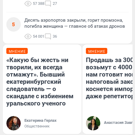
57 388
27
Десять аэропортов закрыли, горит промзона,
5
погибла женщина — главное об атаках дронов
54 001
36
МНЕНИЕ
МНЕНИЕ
«Какую бы жесть ни
Продашь за 3000
творили, их всегда
возьмут с 4000.
отмажут». Бывший
нам готовит но
екатеринбургский
налоговый зако
следователь — о
коснется импор
скандале с избиением
даже репетитор
уральского ученого
Екатерина Герлах
Анастасия Завг
Общественник