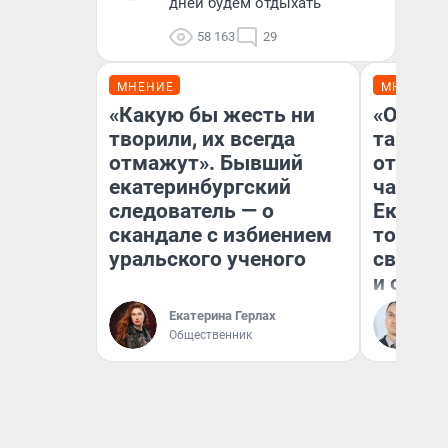
дней будем отдыхать
58 163
29
МНЕНИЕ
МНЕНИЕ
«Какую бы жесть ни
«Офици
творили, их всегда
таксис
отмажут». Бывший
отказы
екатеринбургский
чаевые
следователь — о
Екатер
скандале с избиением
том, ка
уральского ученого
своей 
и обра
Екатерина Герлах
Ан
Общественник
ис