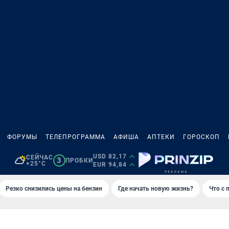
ФОРУМЫ
ТЕЛЕПРОГРАММА
АФИША
АПТЕКИ
ГОРОСКОП
USD 82,17
СЕЙЧАС
3
ПРОБКИ
+25°C
EUR 94,84
Резко снизились цены на бензин
Где начать новую жизнь?
Что с 