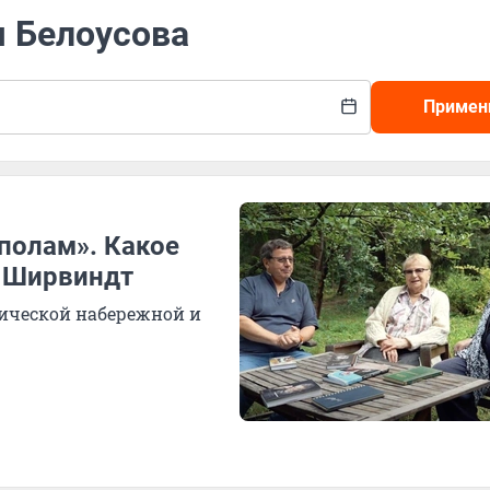
я Белоусова
Примен
полам». Какое
р Ширвиндт
нической набережной и