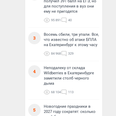
получил 391 балл на ЕГЭ, но
для поступления в вуз они
ему не пригодятся
95 891
40
Восемь сбили, три упали. Все,
3
что известно об атаке БПЛА
на Екатеринбург к этому часу
84 968
329
Неподалеку от склада
4
Wildberries в Екатеринбурге
заметили столб черного
дыма
68 104
113
Новогодние праздники в
5
2027 году сократят: сколько