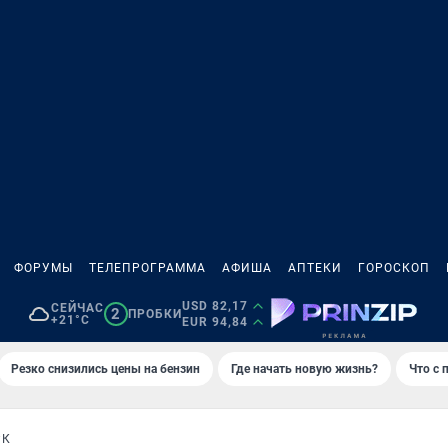
ФОРУМЫ
ТЕЛЕПРОГРАММА
АФИША
АПТЕКИ
ГОРОСКОП
USD 82,17
СЕЙЧАС
2
ПРОБКИ
+21°C
EUR 94,84
Резко снизились цены на бензин
Где начать новую жизнь?
Что с 
РК