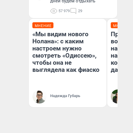
дней будем отдыхать
57 979
29
МНЕНИЕ
МНЕНИЕ
«Мы видим нового
Продаш
Нолана»: с каким
возьмут
настроем нужно
нам го
смотреть «Одиссею»,
налого
чтобы она не
коснет
выглядела как фиаско
даже р
Надежда Губарь
Ан