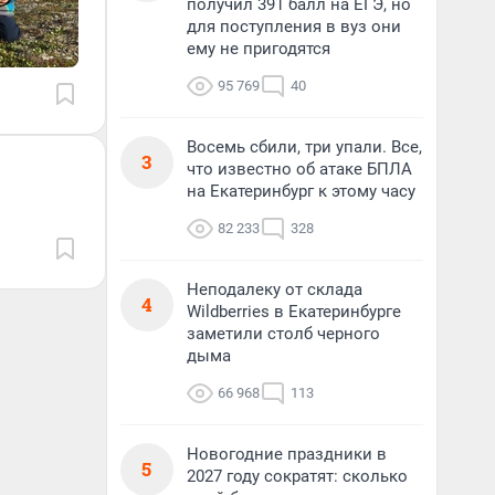
получил 391 балл на ЕГЭ, но
для поступления в вуз они
ему не пригодятся
95 769
40
Восемь сбили, три упали. Все,
3
что известно об атаке БПЛА
на Екатеринбург к этому часу
82 233
328
Неподалеку от склада
4
Wildberries в Екатеринбурге
заметили столб черного
дыма
66 968
113
Новогодние праздники в
5
2027 году сократят: сколько