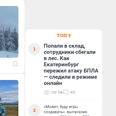
ТОП 5
Попали в склад,
1
сотрудники сбегали
в лес. Как
Екатеринбург
пережил атаку БПЛА
— следили в режиме
онлайн
120 736
425
«Может, буду игры
2
создавать»: выпускник