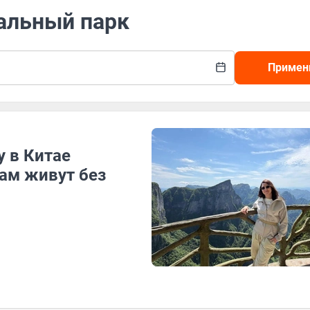
нальный парк
Примен
у в Китае
ам живут без