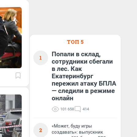
ТОП 5
Попали в склад,
1
сотрудники сбегали
в лес. Как
Екатеринбург
пережил атаку БПЛА
— следили в режиме
онлайн
101 658
414
«Может, буду игры
2
создавать»: выпускник