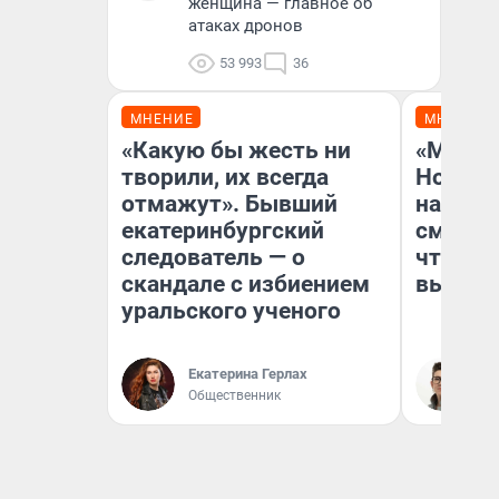
женщина — главное об
атаках дронов
53 993
36
МНЕНИЕ
МНЕНИЕ
«Какую бы жесть ни
«Мы ви
творили, их всегда
Нолана
отмажут». Бывший
настро
екатеринбургский
смотре
следователь — о
чтобы 
скандале с избиением
выгляд
уральского ученого
Екатерина Герлах
На
Общественник