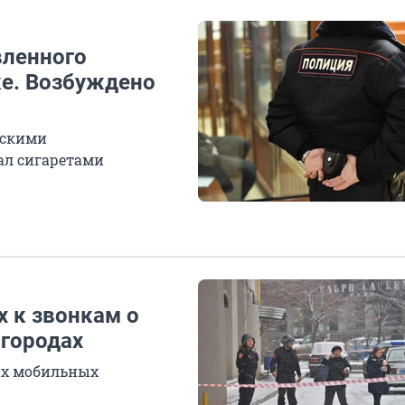
вленного
ке. Возбуждено
ескими
ал сигаретами
 к звонкам о
городах
ых мобильных