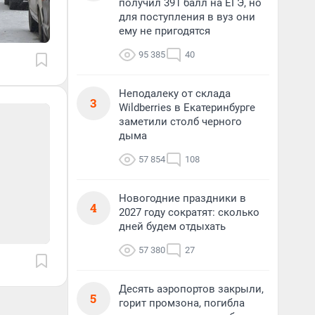
получил 391 балл на ЕГЭ, но
для поступления в вуз они
ему не пригодятся
95 385
40
Неподалеку от склада
3
Wildberries в Екатеринбурге
заметили столб черного
дыма
57 854
108
Новогодние праздники в
4
2027 году сократят: сколько
дней будем отдыхать
57 380
27
Десять аэропортов закрыли,
5
горит промзона, погибла