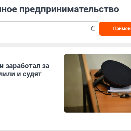
онное предпринимательство
Примен
и заработал за
лили и судят