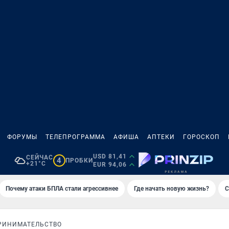
ФОРУМЫ
ТЕЛЕПРОГРАММА
АФИША
АПТЕКИ
ГОРОСКОП
USD 81,41
СЕЙЧАС
4
ПРОБКИ
+21°C
EUR 94,06
Почему атаки БПЛА стали агрессивнее
Где начать новую жизнь?
С
РИНИМАТЕЛЬСТВО