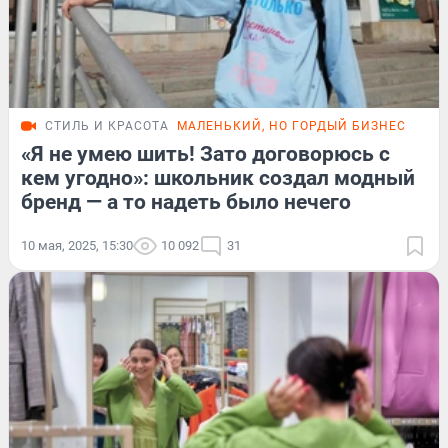
СТИЛЬ И КРАСОТА
МАЛЕНЬКИЙ, НО ГОРДЫЙ БИЗНЕС
ИСТ
«Я не умею шить! Зато договорюсь с
кем угодно»: школьник создал модный
бренд — а то надеть было нечего
10 мая, 2025, 15:30
10 092
31