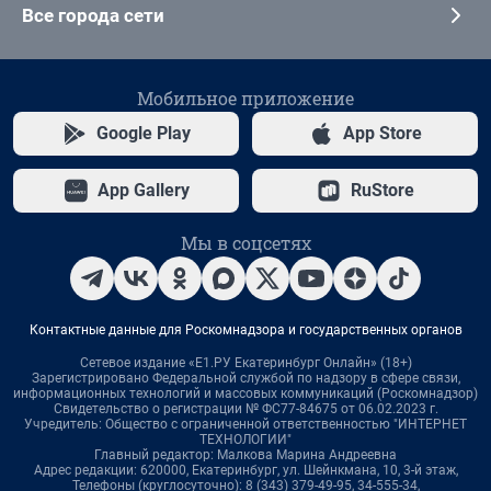
Все города сети
Мобильное приложение
Google Play
App Store
App Gallery
RuStore
Мы в соцсетях
Контактные данные для Роскомнадзора и государственных органов
Сетевое издание «Е1.РУ Екатеринбург Онлайн» (18+)
Зарегистрировано Федеральной службой по надзору в сфере связи,
информационных технологий и массовых коммуникаций (Роскомнадзор)
Свидетельство о регистрации № ФС77-84675 от 06.02.2023 г.
Учредитель: Общество с ограниченной ответственностью "ИНТЕРНЕТ
ТЕХНОЛОГИИ"
Главный редактор: Малкова Марина Андреевна
Адрес редакции: 620000, Екатеринбург, ул. Шейнкмана, 10, 3-й этаж,
Телефоны (круглосуточно): 8 (343) 379-49-95, 34-555-34,