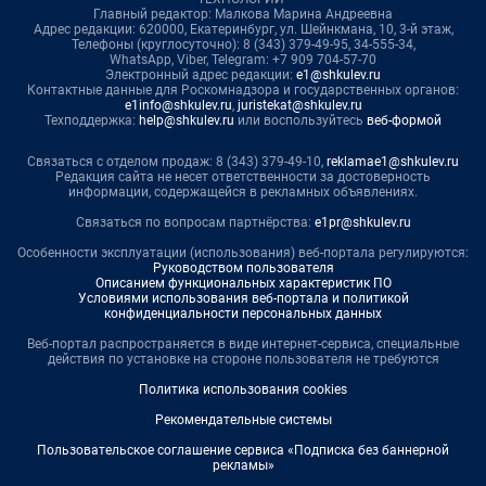
Главный редактор: Малкова Марина Андреевна
Адрес редакции: 620000, Екатеринбург, ул. Шейнкмана, 10, 3-й этаж,
Телефоны (круглосуточно): 8 (343) 379-49-95, 34-555-34,
WhatsApp, Viber, Telegram: +7 909 704-57-70
Электронный адрес редакции:
e1@shkulev.ru
Контактные данные для Роскомнадзора и государственных органов:
e1info@shkulev.ru
,
juristekat@shkulev.ru
Техподдержка:
help@shkulev.ru
или воспользуйтесь
веб-формой
Связаться с отделом продаж: 8 (343) 379-49-10,
reklamae1@shkulev.ru
Редакция сайта не несет ответственности за достоверность
информации, содержащейся в рекламных объявлениях.
Связаться по вопросам партнёрства:
e1pr@shkulev.ru
Особенности эксплуатации (использования) веб-портала регулируются:
Руководством пользователя
Описанием функциональных характеристик ПО
Условиями использования веб-портала и политикой
конфиденциальности персональных данных
Веб-портал распространяется в виде интернет-сервиса, специальные
действия по установке на стороне пользователя не требуются
Политика использования cookies
Рекомендательные системы
Пользовательское соглашение сервиса «Подписка без баннерной
рекламы»