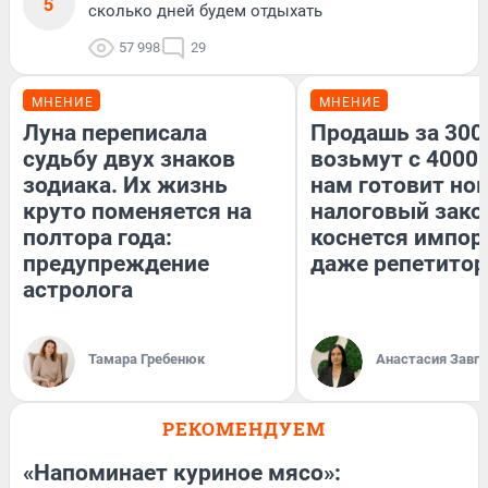
5
сколько дней будем отдыхать
57 998
29
МНЕНИЕ
МНЕНИЕ
Луна переписала
Продашь за 3000
судьбу двух знаков
возьмут с 4000.
зодиака. Их жизнь
нам готовит но
круто поменяется на
налоговый зако
полтора года:
коснется импор
предупреждение
даже репетитор
астролога
Тамара Гребенюк
Анастасия Завг
РЕКОМЕНДУЕМ
«Напоминает куриное мясо»: