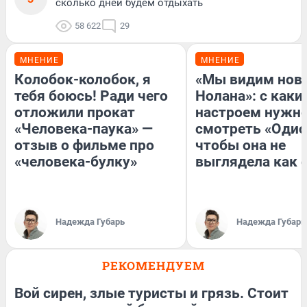
сколько дней будем отдыхать
58 622
29
МНЕНИЕ
МНЕНИЕ
Колобок-колобок, я
«Мы видим нов
тебя боюсь! Ради чего
Нолана»: с каки
отложили прокат
настроем нужн
«Человека-паука» —
смотреть «Одис
отзыв о фильме про
чтобы она не
«человека-булку»
выглядела как 
Надежда Губарь
Надежда Губарь
РЕКОМЕНДУЕМ
Вой сирен, злые туристы и грязь. Стоит