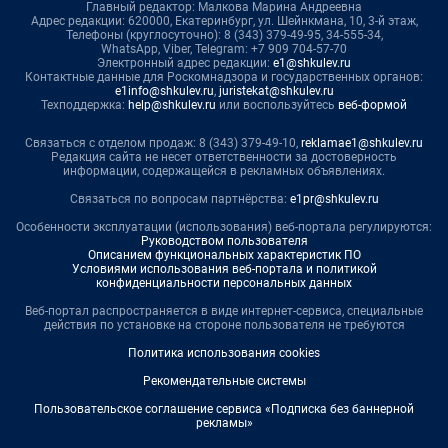
Главный редактор: Малкова Марина Андреевна
Адрес редакции: 620000, Екатеринбург, ул. Шейнкмана, 10, 3-й этаж,
Телефоны (круглосуточно): 8 (343) 379-49-95, 34-555-34,
WhatsApp, Viber, Telegram: +7 909 704-57-70
Электронный адрес редакции:
e1@shkulev.ru
Контактные данные для Роскомнадзора и государственных органов:
e1info@shkulev.ru
,
juristekat@shkulev.ru
Техподдержка:
help@shkulev.ru
или воспользуйтесь
веб-формой
Связаться с отделом продаж: 8 (343) 379-49-10,
reklamae1@shkulev.ru
Редакция сайта не несет ответственности за достоверность
информации, содержащейся в рекламных объявлениях.
Связаться по вопросам партнёрства:
e1pr@shkulev.ru
Особенности эксплуатации (использования) веб-портала регулируются:
Руководством пользователя
Описанием функциональных характеристик ПО
Условиями использования веб-портала и политикой
конфиденциальности персональных данных
Веб-портал распространяется в виде интернет-сервиса, специальные
действия по установке на стороне пользователя не требуются
Политика использования cookies
Рекомендательные системы
Пользовательское соглашение сервиса «Подписка без баннерной
рекламы»