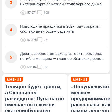
3
Екатеринбурге заметили столб черного дыма
57 671
108
Новогодние праздники в 2027 году сократят:
4
сколько дней будем отдыхать
57 375
27
Десять аэропортов закрыли, горит промзона,
5
погибла женщина — главное об атаках дронов
53 984
36
МНЕНИЕ
МНЕНИЕ
Тельцов будет трясти,
«Покупаешь кот
а Скорпионы
мешке»:
разведутся: Луна нагло
предпринимате
вмешается в жизни
рассказала, как
екатеринбуржцев
самом деле уст