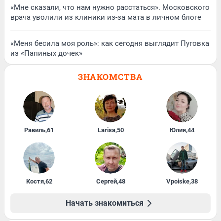
«Мне сказали, что нам нужно расстаться». Московского
врача уволили из клиники из-за мата в личном блоге
«Меня бесила моя роль»: как сегодня выглядит Пуговка
из «Папиных дочек»
ЗНАКОМСТВА
Равиль
,
61
Larisa
,
50
Юлия
,
44
Костя
,
62
Сергей
,
48
Vpoiske
,
38
Начать знакомиться