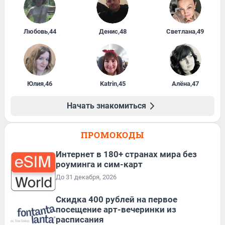
Любовь
,
44
Денис
,
48
Светлана
,
49
Юлия
,
46
Katrin
,
45
Алёна
,
47
Начать знакомиться
ПРОМОКОДЫ
Интернет в 180+ странах мира без
роуминга и сим-карт
До 31 декабря, 2026
Cкидка 400 рублей на первое
посещение арт-вечеринки из
расписания