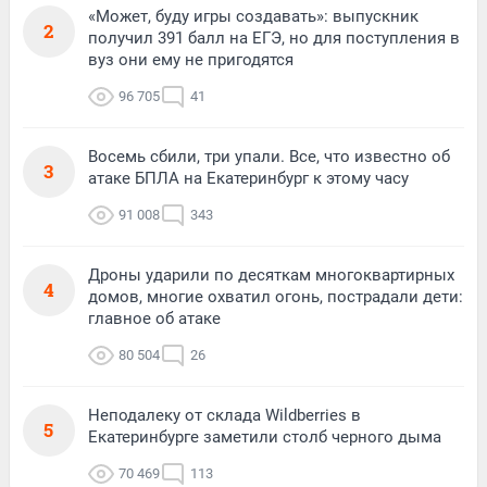
«Может, буду игры создавать»: выпускник
2
получил 391 балл на ЕГЭ, но для поступления в
вуз они ему не пригодятся
96 705
41
Восемь сбили, три упали. Все, что известно об
3
атаке БПЛА на Екатеринбург к этому часу
91 008
343
Дроны ударили по десяткам многоквартирных
4
домов, многие охватил огонь, пострадали дети:
главное об атаке
80 504
26
Неподалеку от склада Wildberries в
5
Екатеринбурге заметили столб черного дыма
70 469
113