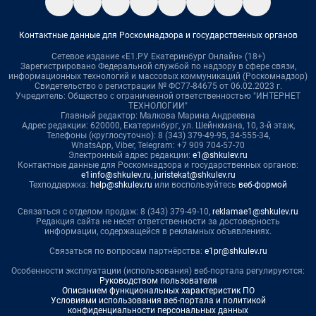
Контактные данные для Роскомнадзора и государственных органов
Сетевое издание «Е1.РУ Екатеринбург Онлайн» (18+)
Зарегистрировано Федеральной службой по надзору в сфере связи,
информационных технологий и массовых коммуникаций (Роскомнадзор)
Свидетельство о регистрации № ФС77-84675 от 06.02.2023 г.
Учредитель: Общество с ограниченной ответственностью "ИНТЕРНЕТ
ТЕХНОЛОГИИ"
Главный редактор: Малкова Марина Андреевна
Адрес редакции: 620000, Екатеринбург, ул. Шейнкмана, 10, 3-й этаж,
Телефоны (круглосуточно): 8 (343) 379-49-95, 34-555-34,
WhatsApp, Viber, Telegram: +7 909 704-57-70
Электронный адрес редакции:
e1@shkulev.ru
Контактные данные для Роскомнадзора и государственных органов:
e1info@shkulev.ru
,
juristekat@shkulev.ru
Техподдержка:
help@shkulev.ru
или воспользуйтесь
веб-формой
Связаться с отделом продаж: 8 (343) 379-49-10,
reklamae1@shkulev.ru
Редакция сайта не несет ответственности за достоверность
информации, содержащейся в рекламных объявлениях.
Связаться по вопросам партнёрства:
e1pr@shkulev.ru
Особенности эксплуатации (использования) веб-портала регулируются:
Руководством пользователя
Описанием функциональных характеристик ПО
Условиями использования веб-портала и политикой
конфиденциальности персональных данных