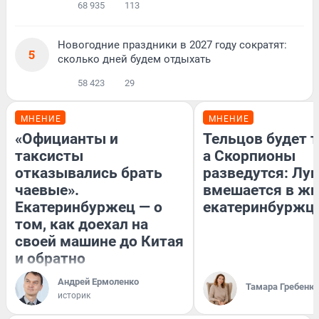
68 935
113
Новогодние праздники в 2027 году сократят:
5
сколько дней будем отдыхать
58 423
29
МНЕНИЕ
МНЕНИЕ
«Официанты и
Тельцов будет т
таксисты
а Скорпионы
отказывались брать
разведутся: Лун
чаевые».
вмешается в ж
Екатеринбуржец — о
екатеринбуржц
том, как доехал на
своей машине до Китая
и обратно
Андрей Ермоленко
Тамара Гребеню
историк