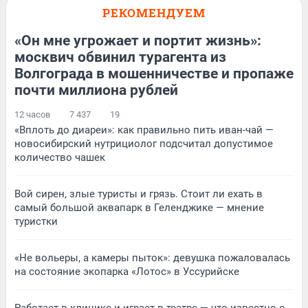
РЕКОМЕНДУЕМ
«Он мне угрожает и портит жизнь»:
москвич обвинил турагента из
Волгограда в мошенничестве и пропаже
почти миллиона рублей
12 часов
7 437
19
«Вплоть до диареи»: как правильно пить иван-чай —
новосибирский нутрициолог подсчитал допустимое
количество чашек
Вой сирен, злые туристы и грязь. Стоит ли ехать в
самый большой аквапарк в Геленджике — мнение
туристки
«Не вольеры, а камеры пыток»: девушка пожаловалась
на состояние экопарка «Лотос» в Уссурийске
Работает в клинике и играет в театре — что известно о