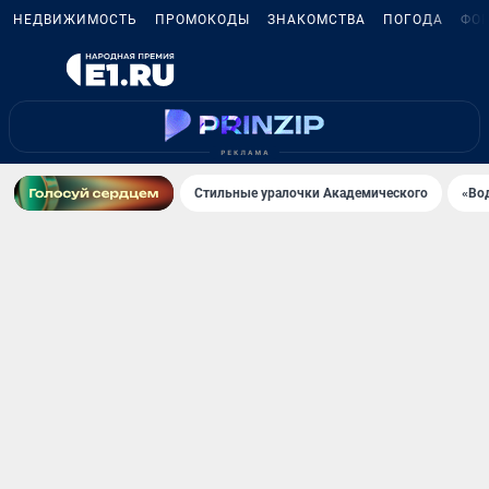
НЕДВИЖИМОСТЬ
ПРОМОКОДЫ
ЗНАКОМСТВА
ПОГОДА
ФО
Стильные уралочки Академического
«Во