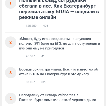
Попали в склад, сотрудники
1
сбегали в лес. Как Екатеринбург
пережил атаку БПЛА — следили в
режиме онлайн
125 259
426
«Может, буду игры создавать»: выпускник
2
получил 391 балл на ЕГЭ, но для поступления в
вуз они ему не пригодятся
96 087
41
Восемь сбили, три упали. Все, что известно об
3
атаке БПЛА на Екатеринбург к этому часу
87 107
329
Неподалеку от склада Wildberries в
4
Екатеринбурге заметили столб черного дыма