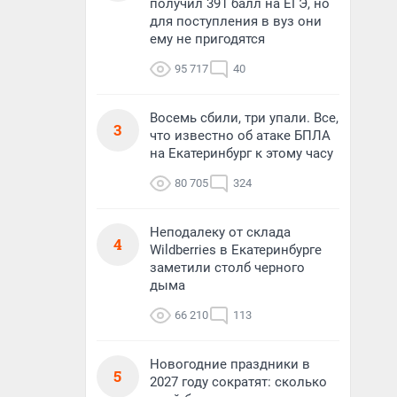
получил 391 балл на ЕГЭ, но
для поступления в вуз они
ему не пригодятся
95 717
40
Восемь сбили, три упали. Все,
3
что известно об атаке БПЛА
на Екатеринбург к этому часу
80 705
324
Неподалеку от склада
4
Wildberries в Екатеринбурге
заметили столб черного
дыма
66 210
113
Новогодние праздники в
5
2027 году сократят: сколько