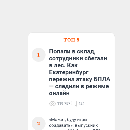
ТОП 5
Попали в склад,
1
сотрудники сбегали
в лес. Как
Екатеринбург
пережил атаку БПЛА
— следили в режиме
онлайн
119 757
424
«Может, буду игры
2
создавать»: выпускник