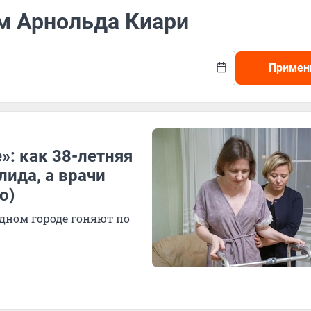
ом Арнольда Киари
Примен
»: как 38-летняя
ида, а врачи
о)
одном городе гоняют по