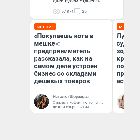
дней будем отдыхать
57 874
29
МНЕНИЕ
МНЕНИЕ
«Покупаешь кота в
Луна п
мешке»:
судьбу
предприниматель
зодиак
рассказала, как на
круто 
самом деле устроен
полтора
бизнес со складами
предуп
дешевых товаров
астрол
Наталья Шорохова
Та
Открыла кофейную точку на
деньги соцразвития