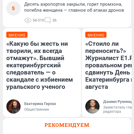
Десять аэропортов закрыли, горит промзона,
5
погибла женщина — главное об атаках дронов
54 019
36
МНЕНИЕ
МНЕНИЕ
«Какую бы жесть ни
«Стоило ли
творили, их всегда
переносить?»
отмажут». Бывший
Журналист E1.R
екатеринбургский
провальном ре
следователь — о
сдвинуть День
скандале с избиением
Екатеринбурга н
уральского ученого
августа
Даниил Румянце
Екатерина Герлах
Заместитель гла
Общественник
редактора
РЕКОМЕНДУЕМ