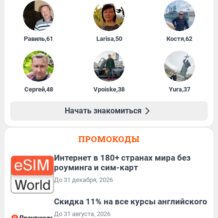
Равиль
,
61
Larisa
,
50
Костя
,
62
Сергей
,
48
Vpoiske
,
38
Yura
,
37
Начать знакомиться
ПРОМОКОДЫ
Интернет в 180+ странах мира без
роуминга и сим-карт
До 31 декабря, 2026
Скидка 11% на все курсы английского
До 31 августа, 2026