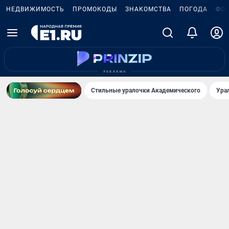
НЕДВИЖИМОСТЬ
ПРОМОКОДЫ
ЗНАКОМСТВА
ПОГОДА
ФО
Стильные уралочки Академического
Ура