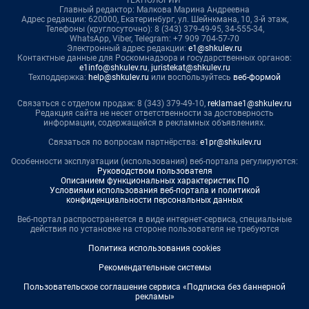
Главный редактор: Малкова Марина Андреевна
Адрес редакции: 620000, Екатеринбург, ул. Шейнкмана, 10, 3-й этаж,
Телефоны (круглосуточно): 8 (343) 379-49-95, 34-555-34,
WhatsApp, Viber, Telegram: +7 909 704-57-70
Электронный адрес редакции:
e1@shkulev.ru
Контактные данные для Роскомнадзора и государственных органов:
e1info@shkulev.ru
,
juristekat@shkulev.ru
Техподдержка:
help@shkulev.ru
или воспользуйтесь
веб-формой
Связаться с отделом продаж: 8 (343) 379-49-10,
reklamae1@shkulev.ru
Редакция сайта не несет ответственности за достоверность
информации, содержащейся в рекламных объявлениях.
Связаться по вопросам партнёрства:
e1pr@shkulev.ru
Особенности эксплуатации (использования) веб-портала регулируются:
Руководством пользователя
Описанием функциональных характеристик ПО
Условиями использования веб-портала и политикой
конфиденциальности персональных данных
Веб-портал распространяется в виде интернет-сервиса, специальные
действия по установке на стороне пользователя не требуются
Политика использования cookies
Рекомендательные системы
Пользовательское соглашение сервиса «Подписка без баннерной
рекламы»