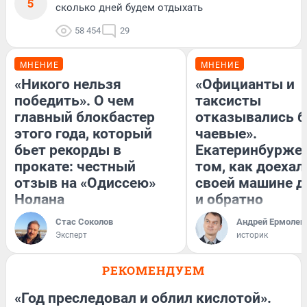
5
сколько дней будем отдыхать
58 454
29
МНЕНИЕ
МНЕНИЕ
«Никого нельзя
«Официанты и
победить». О чем
таксисты
главный блокбастер
отказывались б
этого года, который
чаевые».
бьет рекорды в
Екатеринбуржец
прокате: честный
том, как доехал
отзыв на «Одиссею»
своей машине д
Нолана
и обратно
Стас Соколов
Андрей Ермолен
Эксперт
историк
РЕКОМЕНДУЕМ
«Год преследовал и облил кислотой».