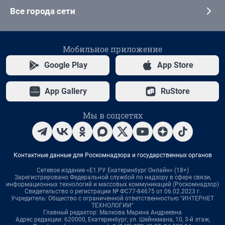
Все города сети
Мобильное приложение
Google Play
App Store
App Gallery
RuStore
Мы в соцсетях
Контактные данные для Роскомнадзора и государственных органов
Сетевое издание «Е1.РУ Екатеринбург Онлайн» (18+)
Зарегистрировано Федеральной службой по надзору в сфере связи,
информационных технологий и массовых коммуникаций (Роскомнадзор)
Свидетельство о регистрации № ФС77-84675 от 06.02.2023 г.
Учредитель: Общество с ограниченной ответственностью "ИНТЕРНЕТ
ТЕХНОЛОГИИ"
Главный редактор: Малкова Марина Андреевна
Адрес редакции: 620000, Екатеринбург, ул. Шейнкмана, 10, 3-й этаж,