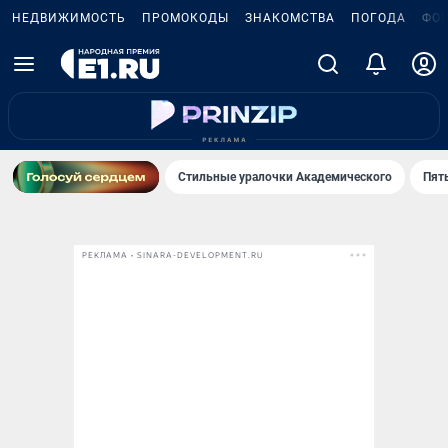
НЕДВИЖИМОСТЬ
ПРОМОКОДЫ
ЗНАКОМСТВА
ПОГОДА
ФО
Стильные уралочки Академического
Пят
РЕКЛАМА • SINARA-DEVELOPMENT.RU