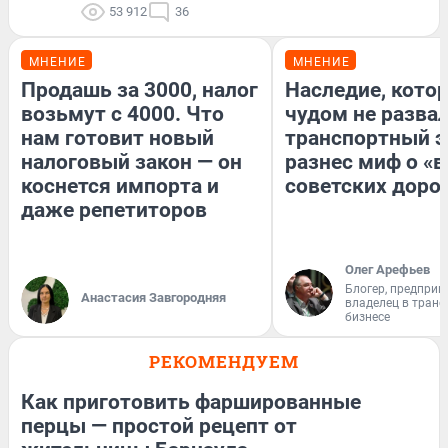
53 912
36
МНЕНИЕ
МНЕНИЕ
Продашь за 3000, налог
Наследие, кото
возьмут с 4000. Что
чудом не разва
нам готовит новый
транспортный э
налоговый закон — он
разнес миф о «
коснется импорта и
советских доро
даже репетиторов
Олег Арефьев
Блогер, предприн
Анастасия Завгородняя
владелец в тран
бизнесе
РЕКОМЕНДУЕМ
Как приготовить фаршированные
перцы — простой рецепт от