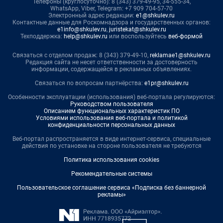
Телефоны (круглосуточно): 8 (343) 379-49-95, 34-555-34,
WhatsApp, Viber, Telegram: +7 909 704-57-70
Электронный адрес редакции:
e1@shkulev.ru
Контактные данные для Роскомнадзора и государственных органов:
e1info@shkulev.ru
,
juristekat@shkulev.ru
Техподдержка:
help@shkulev.ru
или воспользуйтесь
веб-формой
Связаться с отделом продаж: 8 (343) 379-49-10,
reklamae1@shkulev.ru
Редакция сайта не несет ответственности за достоверность
информации, содержащейся в рекламных объявлениях.
Связаться по вопросам партнёрства:
e1pr@shkulev.ru
Особенности эксплуатации (использования) веб-портала регулируются:
Руководством пользователя
Описанием функциональных характеристик ПО
Условиями использования веб-портала и политикой
конфиденциальности персональных данных
Веб-портал распространяется в виде интернет-сервиса, специальные
действия по установке на стороне пользователя не требуются
Политика использования cookies
Рекомендательные системы
Пользовательское соглашение сервиса «Подписка без баннерной
рекламы»