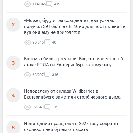
114 345
419
«Может, буду игры создавать»: выпускник
2
получил 391 балл на ЕГЭ, но для поступления в
вуз они ему не пригодятся
95 546
40
Восемь сбили, три упали. Все, что известно об
3
атаке БПЛА на Екатеринбург к этому часу
68 707
316
Неподалеку от склада Wildberries в
4
Екатеринбурге заметили столб черного дыма
62 849
112
Новогодние праздники в 2027 году сократят:
5
сколько дней будем отдыхать