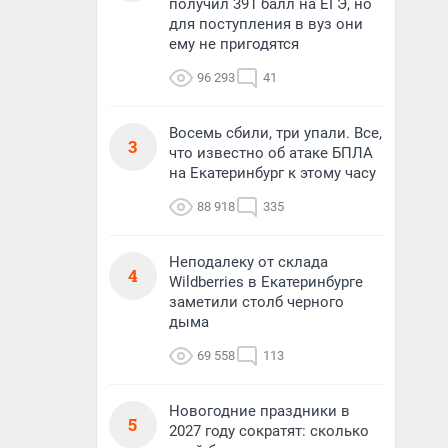
получил 391 балл на ЕГЭ, но
для поступления в вуз они
ему не пригодятся
96 293
41
Восемь сбили, три упали. Все,
3
что известно об атаке БПЛА
на Екатеринбург к этому часу
88 918
335
Неподалеку от склада
4
Wildberries в Екатеринбурге
заметили столб черного
дыма
69 558
113
Новогодние праздники в
5
2027 году сократят: сколько