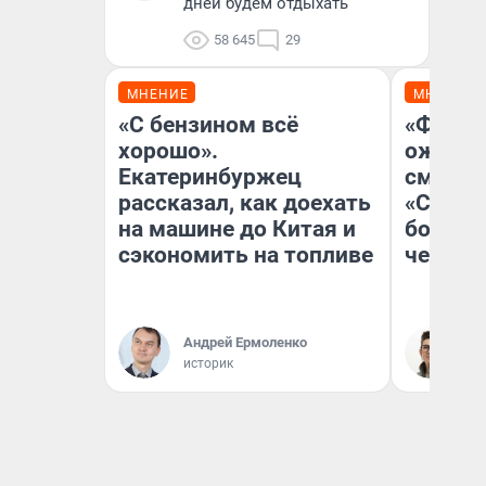
дней будем отдыхать
58 645
29
МНЕНИЕ
МНЕНИЕ
«С бензином всё
«Финал
хорошо».
ожидан
Екатеринбуржец
смотре
рассказал, как доехать
«Стары
на машине до Китая и
большо
сэкономить на топливе
честна
Андрей Ермоленко
На
историк