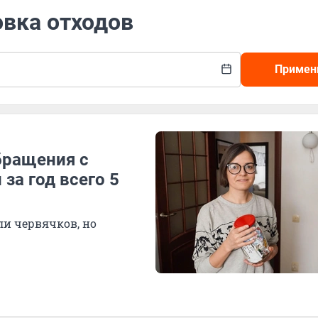
овка отходов
Примен
обращения с
за год всего 5
ли червячков, но