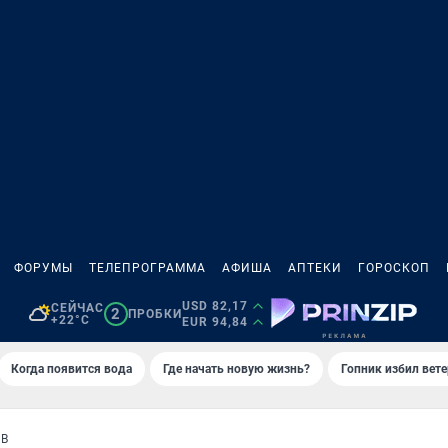
ФОРУМЫ
ТЕЛЕПРОГРАММА
АФИША
АПТЕКИ
ГОРОСКОП
USD 82,17
СЕЙЧАС
2
ПРОБКИ
+22°C
EUR 94,84
Когда появится вода
Где начать новую жизнь?
Гопник избил вет
ОВ