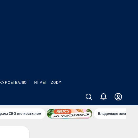
КУРСЫ ВАЛЮТ
ИГРЫ
ZODY
ерана СВО его костылем
Владельцы электрока