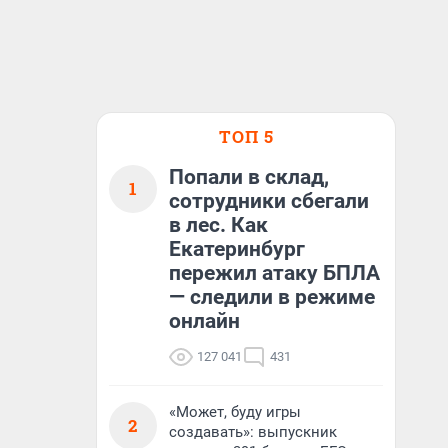
ТОП 5
Попали в склад,
1
сотрудники сбегали
в лес. Как
Екатеринбург
пережил атаку БПЛА
— следили в режиме
онлайн
127 041
431
«Может, буду игры
2
создавать»: выпускник