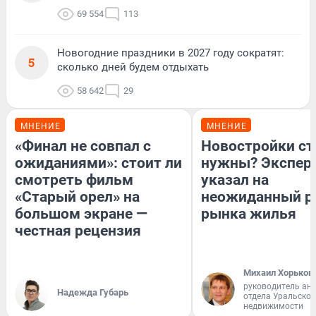
69 554
113
Новогодние праздники в 2027 году сократят:
5
сколько дней будем отдыхать
58 642
29
МНЕНИЕ
МНЕНИЕ
«Финал не совпал с
Новостройки ст
ожиданиями»: стоит ли
нужны? Экспер
смотреть фильм
указал на
«Старый орел» на
неожиданный р
большом экране —
рынка жилья
честная рецензия
Михаил Хорьков
руководитель ан
Надежда Губарь
отдела Уральско
недвижимости