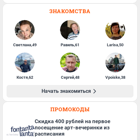
ЗНАКОМСТВА
Светлана
,
49
Равиль
,
61
Larisa
,
50
Костя
,
62
Сергей
,
48
Vpoiske
,
38
Начать знакомиться
ПРОМОКОДЫ
Cкидка 400 рублей на первое
посещение арт-вечеринки из
расписания