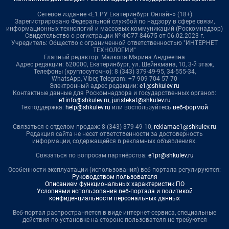
Сетевое издание «Е1.РУ Екатеринбург Онлайн» (18+)
Зарегистрировано Федеральной службой по надзору в сфере связи,
информационных технологий и массовых коммуникаций (Роскомнадзор)
Свидетельство о регистрации № ФС77-84675 от 06.02.2023 г.
Учредитель: Общество с ограниченной ответственностью "ИНТЕРНЕТ
ТЕХНОЛОГИИ"
Главный редактор: Малкова Марина Андреевна
Адрес редакции: 620000, Екатеринбург, ул. Шейнкмана, 10, 3-й этаж,
Телефоны (круглосуточно): 8 (343) 379-49-95, 34-555-34,
WhatsApp, Viber, Telegram: +7 909 704-57-70
Электронный адрес редакции:
e1@shkulev.ru
Контактные данные для Роскомнадзора и государственных органов:
e1info@shkulev.ru
,
juristekat@shkulev.ru
Техподдержка:
help@shkulev.ru
или воспользуйтесь
веб-формой
Связаться с отделом продаж: 8 (343) 379-49-10,
reklamae1@shkulev.ru
Редакция сайта не несет ответственности за достоверность
информации, содержащейся в рекламных объявлениях.
Связаться по вопросам партнёрства:
e1pr@shkulev.ru
Особенности эксплуатации (использования) веб-портала регулируются:
Руководством пользователя
Описанием функциональных характеристик ПО
Условиями использования веб-портала и политикой
конфиденциальности персональных данных
Веб-портал распространяется в виде интернет-сервиса, специальные
действия по установке на стороне пользователя не требуются