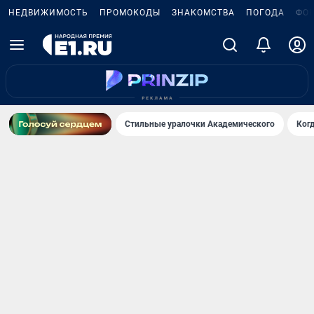
НЕДВИЖИМОСТЬ
ПРОМОКОДЫ
ЗНАКОМСТВА
ПОГОДА
ФО
Стильные уралочки Академического
Ког