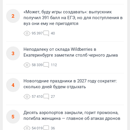
«Может, буду игры создавать»: выпускник
2
получил 391 балл на ЕГЭ, но для поступления в
вуз они ему не пригодятся
95 397
40
Неподалеку от склада Wildberries в
3
Екатеринбурге заметили столб черного дыма
58 339
112
Новогодние праздники в 2027 году сократят:
4
сколько дней будем отдыхать
57 410
27
Десять аэропортов закрыли, горит промзона,
5
погибла женщина — главное об атаках дронов
54 019
36