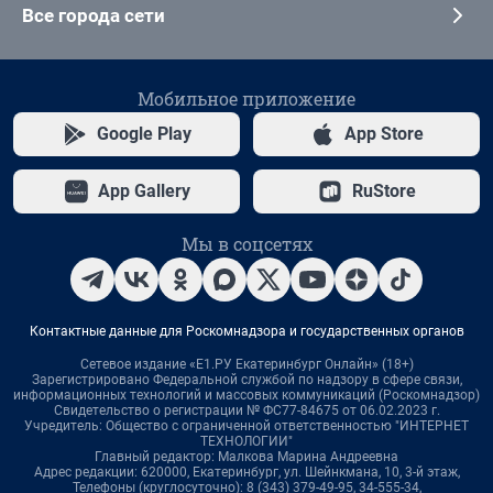
Все города сети
Мобильное приложение
Google Play
App Store
App Gallery
RuStore
Мы в соцсетях
Контактные данные для Роскомнадзора и государственных органов
Сетевое издание «Е1.РУ Екатеринбург Онлайн» (18+)
Зарегистрировано Федеральной службой по надзору в сфере связи,
информационных технологий и массовых коммуникаций (Роскомнадзор)
Свидетельство о регистрации № ФС77-84675 от 06.02.2023 г.
Учредитель: Общество с ограниченной ответственностью "ИНТЕРНЕТ
ТЕХНОЛОГИИ"
Главный редактор: Малкова Марина Андреевна
Адрес редакции: 620000, Екатеринбург, ул. Шейнкмана, 10, 3-й этаж,
Телефоны (круглосуточно): 8 (343) 379-49-95, 34-555-34,