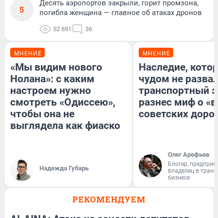
Десять аэропортов закрыли, горит промзона,
5
погибла женщина — главное об атаках дронов
52 691
36
МНЕНИЕ
МНЕНИЕ
«Мы видим нового
Наследие, кото
Нолана»: с каким
чудом не разва
настроем нужно
транспортный э
смотреть «Одиссею»,
разнес миф о «
чтобы она не
советских доро
выглядела как фиаско
Олег Арефьев
Блогер, предприн
Надежда Губарь
владелец в тран
бизнесе
РЕКОМЕНДУЕМ