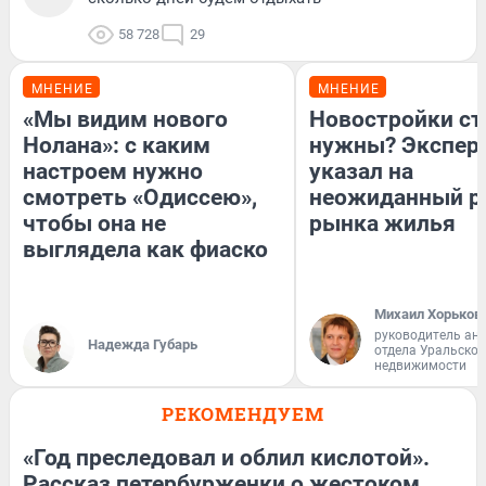
58 728
29
МНЕНИЕ
МНЕНИЕ
«Мы видим нового
Новостройки ст
Нолана»: с каким
нужны? Экспер
настроем нужно
указал на
смотреть «Одиссею»,
неожиданный р
чтобы она не
рынка жилья
выглядела как фиаско
Михаил Хорьков
руководитель ан
Надежда Губарь
отдела Уральско
недвижимости
РЕКОМЕНДУЕМ
«Год преследовал и облил кислотой».
Рассказ петербурженки о жестоком