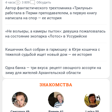
4 часа
3 809
Обсудить
Автор фантастического трехтомника «Трилунье»
работала в Перми преподавателем, а первую книгу
написала на спор — ее история
«Не вольеры, а камеры пыток»: девушка пожаловалась
на состояние экопарка «Лотос» в Уссурийске
Кишечник был собран в гармошку: в Югре кошечка с
тяжелой судьбой ищет новый дом — ее история
Одна банка — три вкуса: рецепт овощного ассорти на
зиму для жителей Архангельской области
ЗНАКОМСТВА
Светлана
,
49
Равиль
,
61
Larisa
,
50