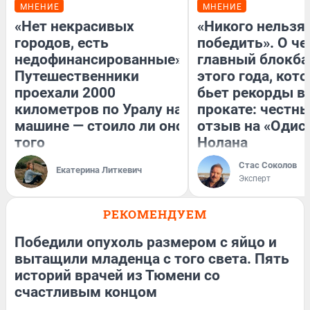
МНЕНИЕ
МНЕНИЕ
«Нет некрасивых
«Никого нельзя
городов, есть
победить». О ч
недофинансированные».
главный блокба
Путешественники
этого года, кот
проехали 2000
бьет рекорды в
километров по Уралу на
прокате: честн
машине — стоило ли оно
отзыв на «Одис
того
Нолана
Стас Соколов
Екатерина Литкевич
Эксперт
РЕКОМЕНДУЕМ
Победили опухоль размером с яйцо и
вытащили младенца с того света. Пять
историй врачей из Тюмени со
счастливым концом