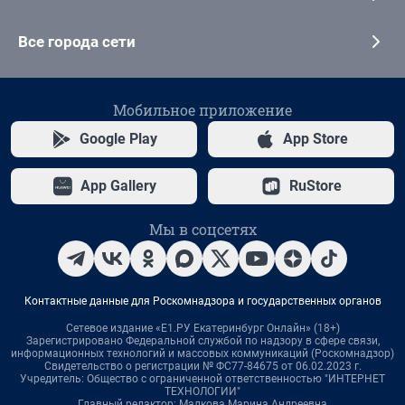
Все города сети
Мобильное приложение
Google Play
App Store
App Gallery
RuStore
Мы в соцсетях
Контактные данные для Роскомнадзора и государственных органов
Сетевое издание «Е1.РУ Екатеринбург Онлайн» (18+)
Зарегистрировано Федеральной службой по надзору в сфере связи,
информационных технологий и массовых коммуникаций (Роскомнадзор)
Свидетельство о регистрации № ФС77-84675 от 06.02.2023 г.
Учредитель: Общество с ограниченной ответственностью "ИНТЕРНЕТ
ТЕХНОЛОГИИ"
Главный редактор: Малкова Марина Андреевна