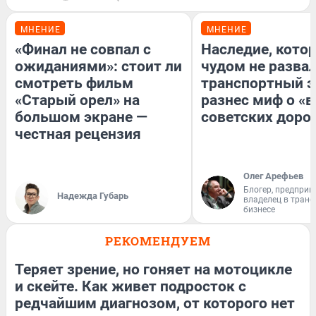
МНЕНИЕ
МНЕНИЕ
«Финал не совпал с
Наследие, кото
ожиданиями»: стоит ли
чудом не разва
смотреть фильм
транспортный э
«Старый орел» на
разнес миф о «
большом экране —
советских доро
честная рецензия
Олег Арефьев
Блогер, предприн
Надежда Губарь
владелец в тран
бизнесе
РЕКОМЕНДУЕМ
Теряет зрение, но гоняет на мотоцикле
и скейте. Как живет подросток с
редчайшим диагнозом, от которого нет