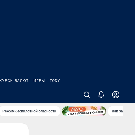
КУРСЫ ВАЛЮТ
ИГРЫ
ZODY
Режим беспилотной опасности
Как заводы 