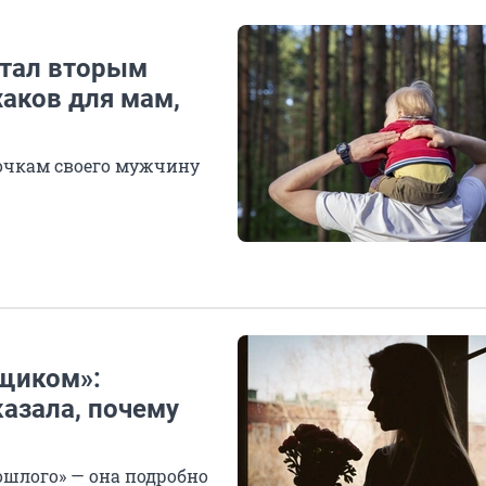
стал вторым
хаков для мам,
дочкам своего мужчину
щиком»:
азала, почему
ошлого» — она подробно