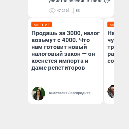
убийства россиян в Таиланде
47 216
83
МНЕНИЕ
МНЕНИЕ
Продашь за 3000, налог
Наслед
возьмут с 4000. Что
чудом 
нам готовит новый
трансп
налоговый закон — он
разнес
коснется импорта и
советс
даже репетиторов
Ол
Бл
Анастасия Завгородняя
вл
би