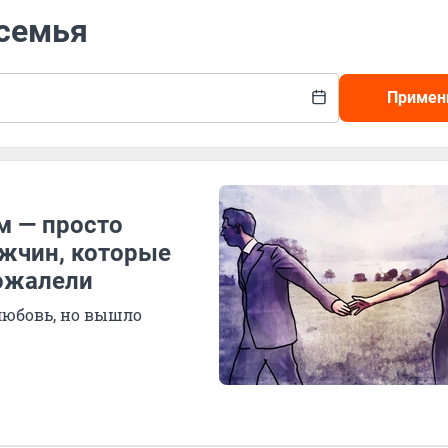
 семья
Примен
м — просто
жчин, которые
пожалели
любовь, но вышло