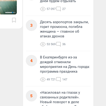
дней будем отдыхать
57 097
27
Десять аэропортов закрыли,
3
горит промзона, погибла
женщина — главное об
атаках дронов
53 569
36
В Екатеринбурге из-за
4
дождей отменили
мероприятия на День города:
программа праздника
49 721
147
«Насиловал на глазах у
5
связанных родителей».
Новый поворот в деле