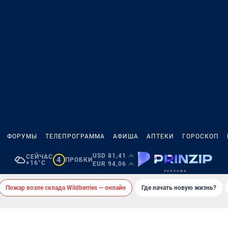
ФОРУМЫ
ТЕЛЕПРОГРАММА
АФИША
АПТЕКИ
ГОРОСКОП
USD 81,41
СЕЙЧАС
4
ПРОБКИ
+16°C
EUR 94,06
Пожар возле склада Wildberries — онлайн
Где начать новую жизнь?