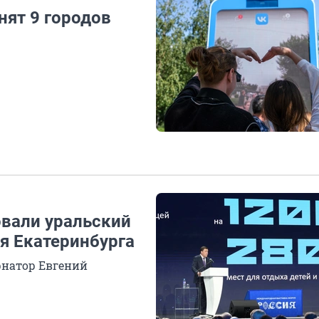
ят 9 городов
овали уральский
ля Екатеринбурга
рнатор Евгений