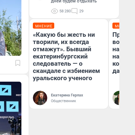
дней будем отдыхать
58 280
29
МНЕНИЕ
МНЕНИЕ
«Какую бы жесть ни
Продаш
творили, их всегда
возьмут
отмажут». Бывший
нам го
екатеринбургский
налого
следователь — о
коснет
скандале с избиением
даже р
уральского ученого
Екатерина Герлах
Ан
Общественник