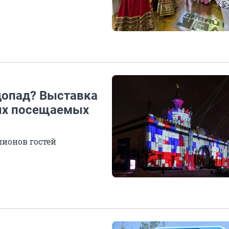
допад? Выставка
мых посещаемых
лионов гостей