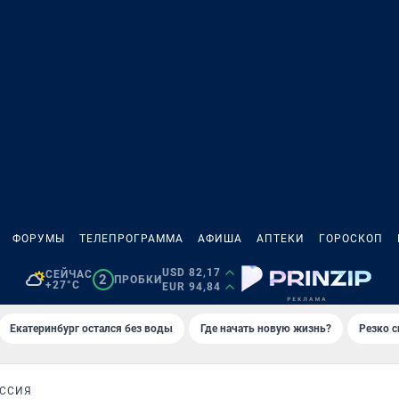
ФОРУМЫ
ТЕЛЕПРОГРАММА
АФИША
АПТЕКИ
ГОРОСКОП
USD 82,17
СЕЙЧАС
2
ПРОБКИ
+27°C
EUR 94,84
Екатеринбург остался без воды
Где начать новую жизнь?
Резко с
ОССИЯ