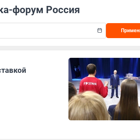
вка-форум Россия
Примен
ставкой