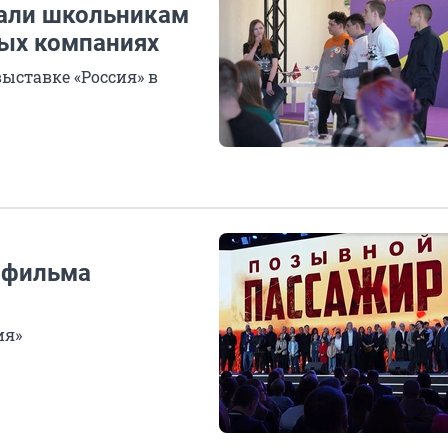
зали школьникам
ных компаниях
ыставке «Россия» в
 фильма
ия»