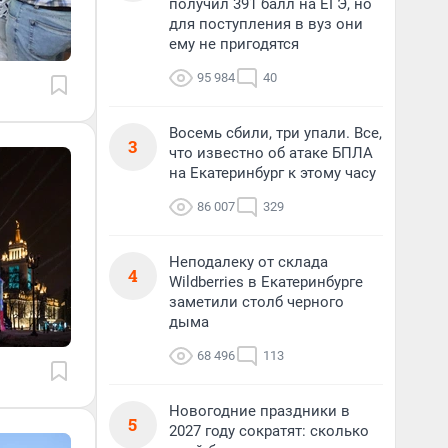
получил 391 балл на ЕГЭ, но
для поступления в вуз они
ему не пригодятся
95 984
40
Восемь сбили, три упали. Все,
3
что известно об атаке БПЛА
на Екатеринбург к этому часу
86 007
329
Неподалеку от склада
4
Wildberries в Екатеринбурге
заметили столб черного
дыма
68 496
113
Новогодние праздники в
5
2027 году сократят: сколько