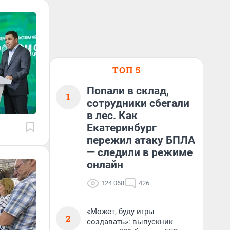
ТОП 5
Попали в склад,
1
сотрудники сбегали
в лес. Как
Екатеринбург
пережил атаку БПЛА
— следили в режиме
онлайн
124 068
426
«Может, буду игры
2
создавать»: выпускник