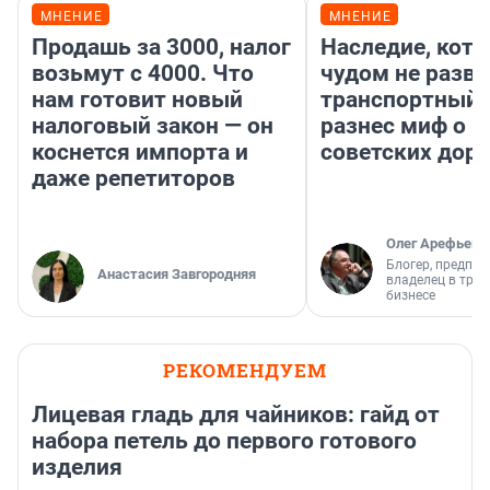
МНЕНИЕ
МНЕНИЕ
Продашь за 3000, налог
Наследие, кото
возьмут с 4000. Что
чудом не разва
нам готовит новый
транспортный 
налоговый закон — он
разнес миф о 
коснется импорта и
советских доро
даже репетиторов
Олег Арефьев
Блогер, предпри
Анастасия Завгородняя
владелец в тра
бизнесе
РЕКОМЕНДУЕМ
Лицевая гладь для чайников: гайд от
набора петель до первого готового
изделия