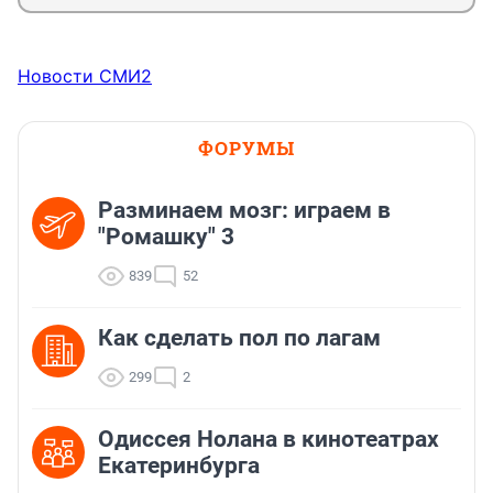
социальных объектах, в том числе в школах и 
больницах, в Волгограде, где без тепла остались 
десятки тысяч человек, и в Находке, где с той же 
проблемой столкнулись 6 тыс. человек. Последняя 
Новости СМИ2
крупная коммунальная авария произошла 14 января в 
Новомосковске Тульской области. Там тепло 
перестало поступать в 372 дома.
ФОРУМЫ
Разминаем мозг: играем в
"Ромашку" 3
839
52
Как сделать пол по лагам
299
2
Одиссея Нолана в кинотеатрах
Екатеринбурга