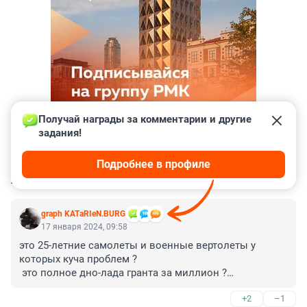
Получай награды за комментарии и другие 
задания!
Подробнее в профиле
КОММЕНТАРИИ
43
graph KATаRIеN.BURG
17 января 2024, 09:58
это 25-летние самолеты и военные вертолеты у 
которых куча проблем ?

 это полное дно-лада гранта за миллион ?

 это полное дно вагоны в электричках с температурой 
+2
–1
в минус 18 ?
